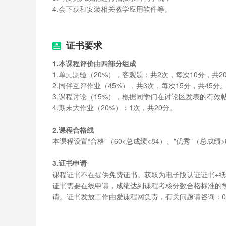
4.会下载和安装相关教学应用软件等。
微课制作模式与技术准备
证书要求
活动2.1 微课制作流程与方式
1.本课程评价由四部分组成
1.单元测验（20%），客观题：共2次，每次10分，共2
活动2.2 录屏类微课制作准备
2.同伴互评作业（45%），共3次，每次15分，共45分
活动2.3 拍摄类微课制作准备
3.课程讨论（15%），根据同学们在讨论区发表的有效
4.期末大作业（20%）：1次，共20分。
活动2.4 常用工具的介绍
2.课程合格线
活动2.5 晒晒你的准备
本课程设置“合格”（60<总成绩<84）、"优秀"（总成绩
3.证书申请
微课选题与设计
课程证书不在提供免费证书。获取为电子版认证证书+
证书需要在线申请，成绩达到课程考核分数合格标准的学
请。证书发放工作由爱课程网负责，有关问题请咨询：010-
活动3.1 微课选题
活动3.2 微课教学设计