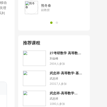
“移动
熊冬春
关理
副教授
系列
推荐课程
27考研数学 高等数学
基础篇严选题 逐题精讲
刘金峰
2604
人参加
武忠祥·高等数学·基础
课【AI答疑/27考研适
武忠祥
用】
20317
人参加
武忠祥-高等数学
（上）-0基础课【AI答
武忠祥
疑/27考研适用】
1080
人参加