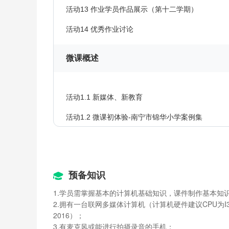
活动13 作业学员作品展示（第十二学期）
活动14 优秀作业讨论
微课概述
活动1.1 新媒体、新教育
活动1.2 微课初体验-南宁市锦华小学案例集
活动1.3 微课初体验-优秀微课案例集
活动1.4 微课特征与发展
预备知识
活动1.5 微课设计、创作误区与应用
1.学员需掌握基本的计算机基础知识，课件制作基本知
活动1.6 广西中职教师优秀微课作品展
2.拥有一台联网多媒体计算机（计算机硬件建议CPU为I3，
2016）；
活动1.7 贵阳市花溪区微课一等奖获奖案例
3.有麦克风或能进行拍摄录音的手机；