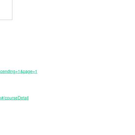
&ascending=1&page=1
m#/courseDetail