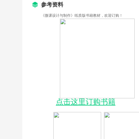
参考资料
活动3.3 微课框架搭建与相关脚本编写
《微课设计与制作》纸质版书籍教材，欢迎订购！
活动3.4 企业微课设计案例分享
活动3.5 教育行业微课设计案例分享
活动3.6 往期学员优秀设计选登
PPT设计与制作进阶
活动4.1 PPT可视化原理
活动4.2 PPT可视化方法与要素
点击这里订购书籍
活动4.3 PPT课件基础制作
活动4.4 让你的PPT更出彩
活动4.5 PPT制作高效工具