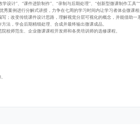
教学设计
”、“课件进阶制作”、“录制与后期处理”、“
创新型微课制作工具
”
关优秀案例进行分解式讲授，力争在七周的学习时间内让学习者体会微课相
编写；改变传统课件设计思路，理解视觉分层可视化的概念，并能借助一
作方法，学会后期精细处理、合成并最终输出微课成品。
范院校师范生、企业微课课程开发师和各类培训师的选修课程。
课。