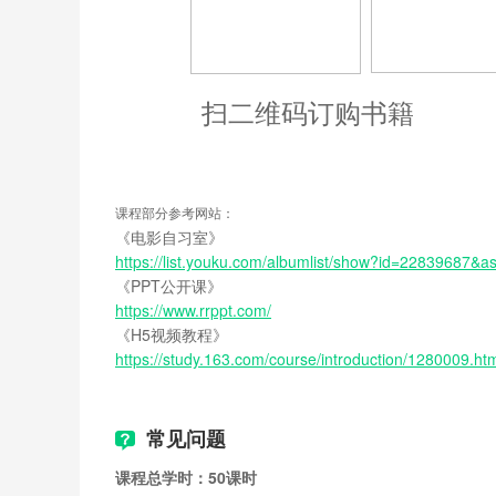
活动4.6 PPT型微课制作案例
微课录制与后期处理
扫二维码订购书籍
活动5.1 Camtasia Studio介绍
课程部分参考网站：
活动5.2 后期编辑功能介绍
《电影自习室》
https://list.youku.com/albumlist/show?id=22839687
活动5.3 后期制作相关技巧
《PPT公开课》
活动5.4 输出与后期同期声字幕制作
https://www.rrppt.com/
《H5视频教程》
活动5.5 案例制作讲解
https://study.163.com/course/introduction/1280009.ht
活动5.6 剪辑师-推荐初级用户使用
常见问题
创新型微课制作工具(扩展周)
课程总学时：50课时