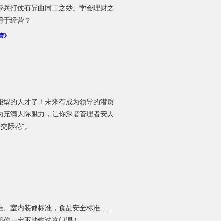
带兵打仗有异曲同工之妙。学会理财之
用于经营？
营》
能型的人才了！未来有成为领导的潜质
为充满人际魅力，让你深谙管理者安人
交际花”。
内装修标准，食品安全标准......
那你一定不能错过这门课！