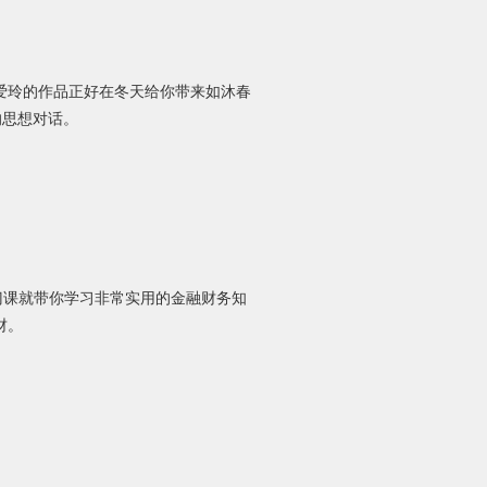
爱玲的作品正好在冬天给你带来如沐春
的思想对话。
门课就带你学习非常实用的金融财务知
财。