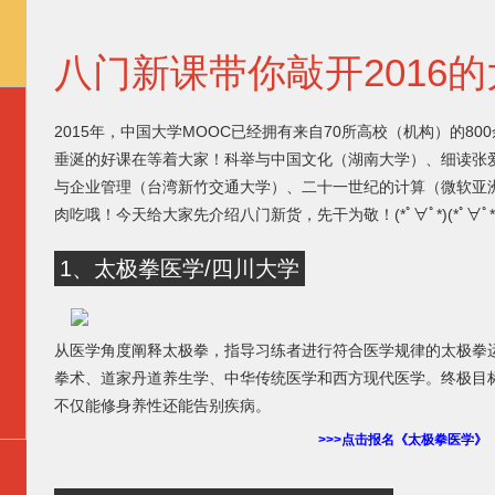
八门新课带你敲开2016
2015年，中国大学MOOC已经拥有来自70所高校（机构）的80
垂涎的好课在等着大家！科举与中国文化（湖南大学）、细读张
与企业管理（台湾新竹交通大学）、二十一世纪的计算（微软亚洲研究
肉吃哦！今天给大家先介绍八门新货，先干为敬！(*ﾟ∀ﾟ*)(*ﾟ∀ﾟ*
1、太极拳医学/四川大学
从医学角度阐释太极拳，指导习练者进行符合医学规律的太极拳
拳术、道家丹道养生学、中华传统医学和西方现代医学。终极目标
不仅能修身养性还能告别疾病。
>>>点击报名《太极拳医学》