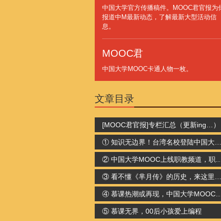
中国大学官方传播稿件。MOOC君官报为
报道中M最新动态，了解最新大型活动信
息。
MOOC君
中国大学MOOC卡通人物一枚。
文章目录
[MOOC君官报]专栏汇总（更新ing…）
① 知识无边界！台湾名校登陆中国大学MO
② 中国大学MOOC上线职教频道，职
③ 看不懂《芈月传》的历史，来这里
④ 慕课热潮或再现，中国大学MOO
⑤ 慕课无界，00后小孩爱上编程