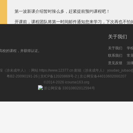
第一波新课介绍暂时辣么多，赶紧提前预约课程吧！
开课前，课程团队将第一时间邮件通知您来学习，下次再也不怕
>>>2016全部新课列表戳这里，每日不断
关于我们
关于我们
学
高校的课程，并获得认证。
联系我们
常
意见反馈
法
报（涉未成年人）：网站
https://www.12377.cn
邮箱（涉未成年人） youdao_jubao@rd
粤B2-20090191-26
| 京ICP备12020869号-2 |
京公网安备44010602000207
©2014-2026
icourse163.org
浙公网安备 33010802012594号