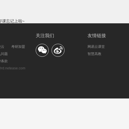
好课忘记上啦~
增加中哦~
关注我们
友情链接
校云
考研加盟
网易云课堂
见问题
智慧高教
律条款
.netease.com