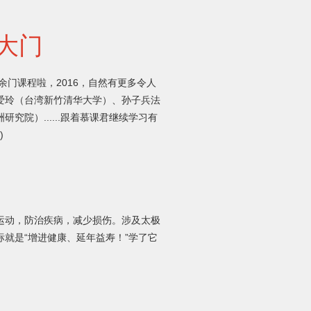
的大门
0余门课程啦，2016，自然有更多令人
爱玲（台湾新竹清华大学）、孙子兵法
院）......跟着慕课君继续学习有
)
运动，防治疾病，减少损伤。涉及太极
就是“增进健康、延年益寿！”学了它