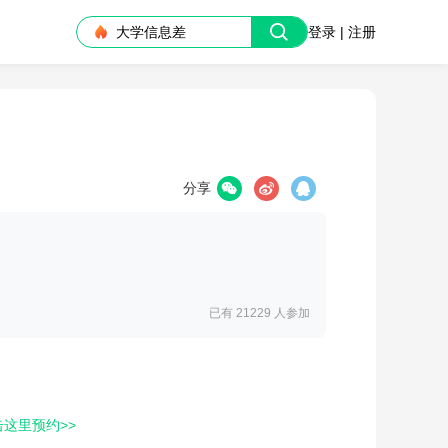
大学信息差
登录 | 注册
分享
已有 21229
人参加
击这里预约>>