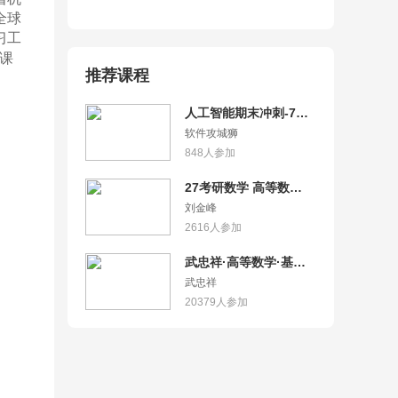
全球
习工
课
推荐课程
人工智能期末冲刺-7小
时突击人工智能
软件攻城狮
848
人参加
27考研数学 高等数学
基础篇严选题 逐题精讲
刘金峰
2616
人参加
武忠祥·高等数学·基础
课【AI答疑/27考研适
武忠祥
用】
20379
人参加