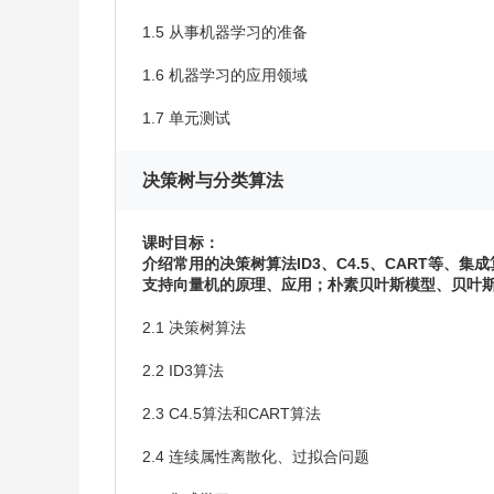
1.5 从事机器学习的准备
5.
1.6 机器学习的应用领域
这门课的学习方法建议
建议结合教材
《
机器学习
》（人民邮电出版社，
1.7 单元测试
Python
《
机器学习实战案例
》（清华大学出版社
题和作业巩固基本概念和算法，再通过具体的案
决策树与分类算法
践练习，循序渐进。实验建议采用Anaconda或
阿
课时目标：
6.课程守则（建议）
介绍常用的决策树算法ID3、C4.5、CART等
支持向量机的原理、应用；朴素贝叶斯模型、贝叶
欢迎大家选修课程，请各位按照课程首页大纲的内容，根据课程
试和章节练习，巩固基本概念和算法。在此基础上，完成每单元
2.1 决策树算法
到的问题和技巧。有问题欢迎在课程讨论区讨论。
2.2 ID3算法
2.3 C4.5算法和CART算法
2.4 连续属性离散化、过拟合问题