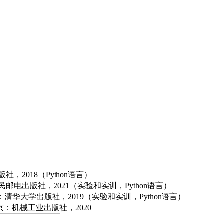
以及神经网络的常用应用等。这是深度学习算法的基础内容，非常重要。
社，2018（P
ython语言
）
民邮电出版社，2021
（实验和实训，
P
ython语言）
京：清华大学出版社，2019（实验和实训
，
P
ython语言
）
北京：机械工业出版社，2020
基于划分的聚类、基于密度的聚类、基于层次的聚类以及基于模型的聚类