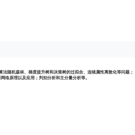
2018
2019
）、《
机器学习案例实战
》（人民邮电出版社，
）、
2019
，
）
学习，先结合视频了解基本算法，然后通过各单元的测
例解读思路和代码，巩固算法。线下还要参考实战教材动手实验
里天池AI平台
。
、集成算法随机森林、梯度提升树和决策树的过拟合、连续属性离散化等问题；
斯网络原理以及应用；判别分析和主分量分析等。
内容的顺序，每周结合视频和推荐的配套教材，按时完成基本算法内容学习，并结合单
的实验，并可以进一步阅读推荐教材的实战案例，理解机器学习的思路以及每个步骤可