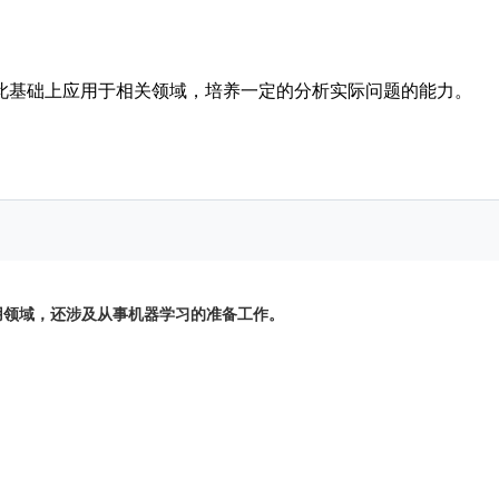
本算法及其典型应用，并使用主流的机器学习开源平台
实现深度
此基础上应用于相关领域，培养一定的分析实际问题的能力。
问题进行分析和代码实现。
内容比较多，很多算法也有一定的难度。深度学习的应用也需要
合过去多年的数据分析研究和项目实践，深入浅出，学生在可以
题、填空和判断题检验和巩固学员对基本知识的理解。
用领域，还涉及从事机器学习的准备工作。