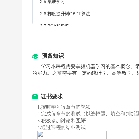
2.5 集成学习
2.6 梯度提升树GBDT算法
2.7 PCA和SVD
2.8 支持向量机基本概念
2.9 支持向量机原理
预备知识
2.10 支持向量机的应用
学习本课程需要掌握机器学习的基本概念、
的能力。之前需要有一定的统计学、高等数学、
2.11 朴素贝叶斯模型
2.12 贝叶斯网络模型
证书要求
2.13 贝叶斯网络的应用
1.
按时学习每章节的视频
2.14 单元测试
2.
完成每章节的测试（以选择题、填空和判断
3.
积极参加讨论和
互评
4.
通过课程的结业测试
神经网络基础（重点）