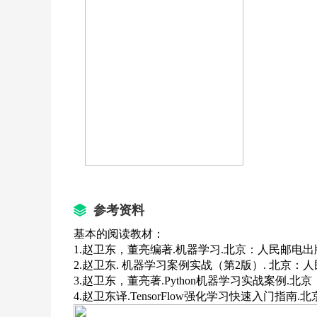
课时目标：
介绍前馈神经网络的基本概念、结构、梯度下降法
3.1 神经网络简介
3.2 神经网络相关概念
3.3 前馈神经网络
3.4 梯度下降法
3.5 神经网络的典型应用
3.6 新闻分类
参考资料
3.6 单元测试
基本的阅读教材：
1.
赵卫东，董亮编著.机器学习.北京：人民邮电出版
聚类分析
2.
赵卫东. 机器学习案例实战（第2版）. 
北京：人
3.
赵卫东，董亮著.Python机器学习实战案例.北
4.赵卫东译.TensorFlow强化学习快速入门指南.
课时目标：
介绍聚类的基本概念、常用的几种聚类算法，包括