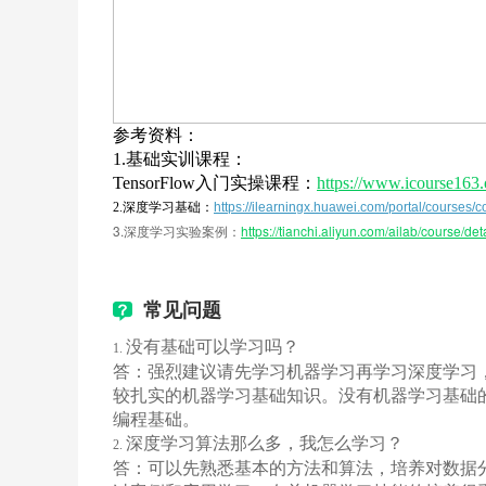
EM算法等。
4.1 聚类分析的概念
4.2 聚类分析的度量
参考资料：
4.3 基于划分的聚类
1.基础实训课程：
TensorFlow入门实操课程：
https://www.icourse163
4.4 基于密度聚类和基于层次聚类
2.深度学习基础：
https://ilearningx.huawei.com/portal/cour
4.5 基于模型的聚类
3.深度学习实验案例：
https://tianchi.aliyun.com/ailab/course/det
4.6 EM算法
常见问题
4.7 单元测试
没有基础可以学习吗？
1. 
答：强烈建议请先学习
机器学习
再学习深度学习
可视化分析
较扎实的机器学习基础知识。没有机器学习基础的
编程基础。
课时目标：
深度学习算法那么多，我怎么学习？
2. 
介绍可视化分析的基本作用、方法以及典型的教育
答：可以先熟悉基本的方法和算法，培养对数据