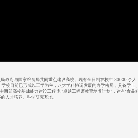
政府与国家粮食局共同重点建设高校。现有全日制在校生 33000 余人，
。学校目前已形成以工学为主，八大学科协调发展的办学格局，具备学士、硕
“中西部高校基础能力建设工程”和“卓越工程师教育培养计划”，建有“食
要的人才培养、科学研究基地。