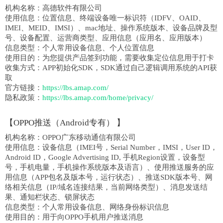
机构名称：
高德软件有限公司
使用信息：
位置信息、终端设备唯一标识符（IDFV、OAID、
IMEI、MEID、IMSI）、mac地址、操作系统版本、设备品牌及型
号、设备配置、运营商类型、应用信息（应用名、应用版本）
信息类型：
个人常用设备信息、个人位置信息
使用目的：为您提供产品签到功能，需要收集定位信息用于打卡
收集方式：
APP初始化SDK，SDK通过自己逻辑调用系统的API获
取
官方链接：
https://lbs.amap.com/
隐私政策：
https://lbs.amap.com/home/privacy/
【
OPPO推送（Android专有）
】
机构名称：
OPPO广东移动通信有限公司
使用信息：
设备信息（IMEI号，Serial Number，IMSI，User ID，
Android ID，Google Advertising ID, 手机Region设置，设备型
号，手机电量，手机操作系统版本及语言）、使用推送服务的应
用信息（APP包名及版本号，运行状态）、推送SDK版本号、网
络相关信息（IP/域名连接结果，当前网络类型）、消息发送结
果、通知栏状态、锁屏状态
信息类型：
个人常用设备信息、网络身份标识信息
使用目的：
用于向OPPO手机用户推送消息