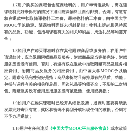
1.7用户购买的课程包含随课物料的，用户申请退款时，
需在随
课物料完好未拆封的情况下退回随课物料且自付邮费。否则，有道有
权在退款中扣取随课物料工本费。课程物料的工本费，由中国大学
MOOC予以确定。
随课物料完好未拆封是指：物料未拆封且保持原
有的品质、功能，包括与课程有关的相关印刷品、周边礼品等均需齐
全；
1.8如用户在购买课程时存在其他附赠商品或服务的，在用户申
请退款时，应当退回附赠商品及服务，附赠商品应当完整完好，附赠
服务应当没有使用。
否则，有道有权在退款中扣取附赠商品及服务相
应费用。附赠商品及服务的相应费用，由中国大学
MOOC予以确
定。
附赠商品完整完好是指：商品未拆封且保持原有的品质、功能，
包括与课程有关的相关印刷品、周边礼品等均需齐全，不影响二次销
售。附赠服务没有使用是指服务没有被激活、使用或折损；
1.9如用户在购买课程时已经开具纸质发票，退课时需要将纸质
发票完好寄回有道，奖区和密码不得刮开或出现任何的破损，否则将
不予办理退款；
1.10用户有任何违反
《中国大学MOOC平台服务协议》
或本政策