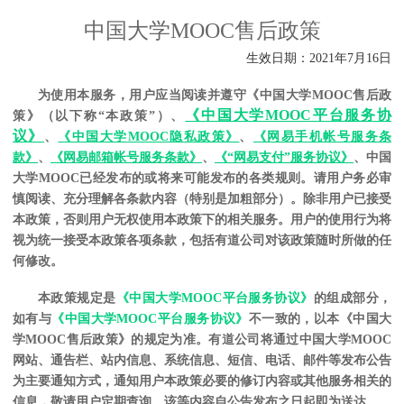
中国大学MOOC售后政策
生效日期：
2021年7月16日
为使用本服务，用户应当阅读并遵守《中国大学
MOOC售后政
《中国大学MOOC平台服务协
策》（以下称“本政策”）、
议》
、
《中国大学
MOOC隐私政策》
、
《网易手机帐号服务条
款》
、
《网易邮箱帐号服务条款》
、
《
“网易支付”服务协议》
、
中国
大学
MOOC已经发布的或将来可能发布的各类规则
。
请用户务必审
慎阅读、充分理解各条款内容（
特别是加粗部分
）。除非用户已接受
本政策，否则用户无权使用本政策下的相关服务。
用户的使用行为将
视为统一接受本政策各项条款，包括有道公司对该政策随时所做的任
何修改。
本政策规定是
《中国大学MOOC平台服务协议》
的组成部分，
如有与
《中国大学MOOC平台服务协议》
不一致的，以本《中国大
学
MOOC售后政策》的规定为准。
有道公司将通过中国大学
MOOC
网站、通告栏、站内信息、系统信息、短信、电话、邮件等发布公告
为主要通知方式，通知用户本政策必要的修订内容或其他服务相关的
信息，敬请用户定期查询。该等内容自公告发布之日起即为送达。