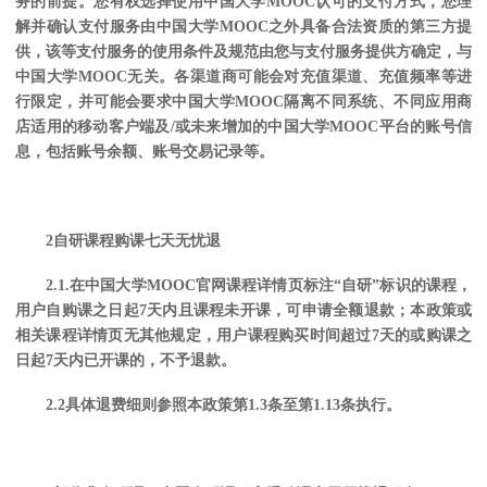
务的前提。您有权选择使用中国大学MOOC认可的支付方式，
您理
解并确认支付服务由中国大学
MOOC之外具备合法资质的第三方提
供，该等支付服务的使用条件及规范由您与支付服务提供方确定，与
中国大学MOOC无关。
各渠道商可能会对充值渠道、充值频率等进
行限定，并可能会要求中国大学
MOOC隔离不同系统、不同应用商
店适用的移动客户端及/或未来增加的中国大学MOOC平台的账号信
息，包括账号余额、账号交易记录等。
2自研课程购课七天无忧退
2.1.
在中国大学
MOOC官网课程详情页标注“自研”标识的课程
，
用户自
购课之日起
7天内且课程未开课
，可申请全额退款；本政策或
相关课程详情页无其他规定，用户课程购买时间超过
7天的
或购课之
日起
7天内已开课的
，不予退款。
2.2具体退费细则参照本政策第1.3条至第1.13条执行。