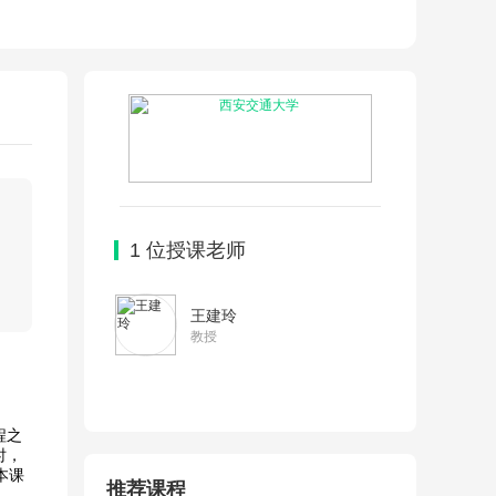
1
位授课老师
王建玲
教授
程之
时，
。本课
推荐课程