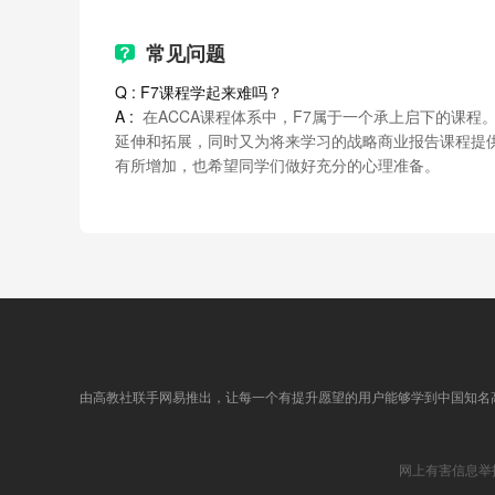
无形资产
常见问题
Q : ‍F7课程学起来难吗？
A :
  在ACCA课程体系中，F7属于一个承上启下的课
课时目标：
本章主要介绍无形资产的确认、计量与报告问题，
延伸和拓展，同时又为将来学习的战略商业报告课程提供
解，为后面合并报表的学习做一些准备。
有所增加，也希望同学们做好充分的心理准备。
1. IAS38 无形资产：确认与计量
2. IAS38 无形资产：研究与开发支出
3. 商誉（IFRS3）
资产减值
由高教社联手网易推出，让每一个有提升愿望的用户能够学到中国知名
课时目标：
本章主要学习长期资产减值的会计处理问题，长期
网上有害信息举
1. IAS 36资产减值：单一资产减值问题