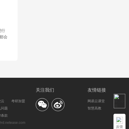
进行
了
都会
关注我们
友情链接
校云
考研加盟
网易云课堂
见问题
智慧高教
律条款
.netease.com
反馈