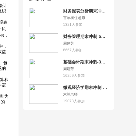
会计
财务报表分析期末冲
组织
刺-5小时突击财务报表
百年树任老师
报表
分析
1321
人参加
产负
Ss
)，
财务管理期末冲刺-5小
时突击财务管理
周建芳
中，
8667
人参加
收益
基础会计期末冲刺-3小
，包
时突击基础会计/会计学
题的
周建芳
基础/会计基础/会计学/
16259
人参加
核算和
初级会计
本逻
微观经济学期末冲刺-6
小时突击微观经济学
木兰老师
准则为
19073
人参加
当的