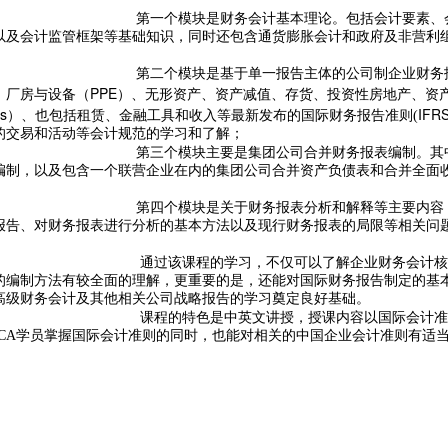
第一个模块是财务会计基本理论。包括会计要素、
以及会计监管框架等基础知识，同时还包含通货膨胀会计和政府及非营利
第二个模块是基于单一报告主体的公司制企业财务
PPE
、厂房与设备（
）、无形资产、资产减值、存货、投资性房地产、资
s
IFR
）、也包括租赁、金融工具和收入等最新发布的国际财务报告准则(
的交易和活动等会计规范的学习和了解；
第三个模块主要是集团公司合并财务报表编制。其
编制，以及包含一个联营企业在内的集团公司合并资产负债表和合并全面
第四个模块是关于财务报表分析和解释等主要内容
报告、对财务报表进行分析的基本方法以及现行财务报表的局限等相关问
 通过该课程的学习，不仅可以了解企业财务会计
的编制方法有较全面的理解，更重要的是，还能对国际财务报告制定的基
高级财务会计及其他相关公司战略报告的学习奠定良好基础。
 课程的特色是中英文讲授，授课内容以国际会计
CA学员掌握国际会计准则的同时，也能对相关的中国企业会计准则有适