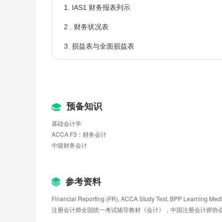
1. IAS1 财务报表列示
2 . 财务状况表
3. 损益表与全面损益表
4. 权益变动表及附注
有形非流动资产
预备知识
课时目标：
基础会计学
本章主要介绍有形非流动资产会计的相关知识，具体
ACCA F3：财务会计
值等问题在前面的课程里已经学习过，所以该准则主
中级财务会计
特别关注该房地产与IAS16号准则处理下的房地产
件资产成本的借款费用的会计处理问题。
1. IAS 16 不动产、厂房与设备
参考资料
2. IAS40 投资性房地产
Financial Reporting (FR), ACCA Study Text, BPP Learning Me
注册会计师全国统一考试辅导教材《会计》，中国注册会计师协会，中
3. IAS23 借款费用