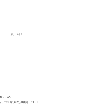
展开全部
包括三个准则：一是IAS16，该准则中关于长期资产的折旧计提以及重估
要是对以前知识点的复习；二是IAS40——投资性房地产准则，同学们应
项目在会计处理上的差异；三是IAS23借款费用准则，重点关注作为符合条
dia，2020.
国财政经济出版社, 2021.