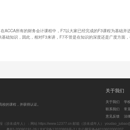
程。在ACCA所有的财务会计课程中，F7以大家已经完成的F3课程为基础并
同时针对实践中争议比较大的商誉会计问题，我们也在本章中进行学习和
基础知识，因此，相对F3来讲，F7不管是在知识的深度还是广度方面，
关于我们
关于我们
学
高校的课程，并获得认证。
联系我们
常
资产既包括有形资产，也包括无形资产。
意见反馈
法
报（涉未成年人）：网站
https://www.12377.cn
邮箱（涉未成年人） youdao_jubao@rd
粤B2-20090191-26
| 京ICP备12020869号-2 |
京公网安备44010602000207