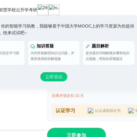
智慧学校云
升学考研
小慕，你的智能学习助教，我能够基于中国大学MOOC上的学习资源为你提供
，快来试试吧~
认证学习
知识答疑
题目解析
你设定学习路
为你答疑解惑知识点问题，并
提供题目详细解题步骤和知识
土力学
推荐老师的讲解视频
点视频，帮助你弄懂题目
第9次开课
立即尝试
开课时间：
2026年08月31日 ~ 2027年01月08日
学时安排：
3-5小时每周
距离开课还有 23 天
认证学习
认证成绩和证书
立即参加