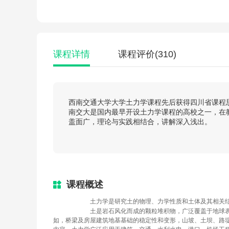
课程详情
课程评价
(310)
西南交通大学大学土力学课程先后获得四川省课程
南交大是国内最早开设土力学课程的高校之一，在
盖面广，理论与实践相结合，讲解深入浅出。
课程概述
		土力学是研究土的物理、力学性质和土体及其相
		土是岩石风化而成的颗粒堆积物，广泛覆盖于地球表面，人类的生活和生产活动与之息息相关，而土木工程更是与之有着密不可分的联系。例
如，桥梁及房屋建筑地基基础的稳定性和变形，山坡、土坝、路
内容，土力学广泛应用于建筑、交通、水利水电、港口、机场工