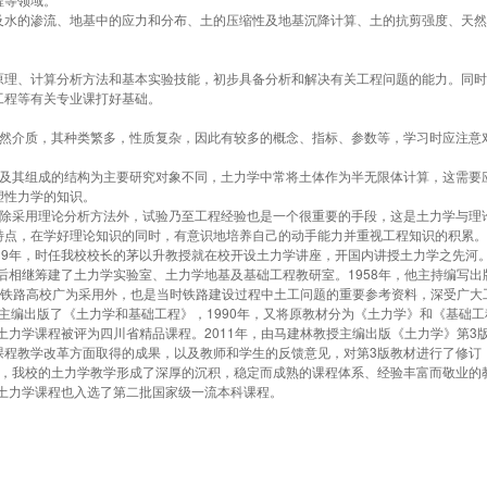
工程等有关专业课打好基础。
塑性力学的知识。
特点，在学好理论知识的同时，有意识地培养自己的动手能力并重视工程知识的积累。
后相继筹建了土力学实验室、土力学地基及基础工程教研室。1958年，他主持编写出
各铁路高校广为采用外，也是当时铁路建设过程中土工问题的重要参考资料，深受广大
授主编出版了《土力学和基础工程》，1990年，又将原教材分为《土力学》和《基础工
，土力学课程被评为四川省精品课程
。
2011年，由马建林教授主编出版《土力学》第3
学课程教学改革方面取得的成果，以及教师和学生的反馈意见，对第3版教材进行了修订
斗，我校的土力学教学形成了深厚的沉积，稳定而成熟的课程体系、经验丰富而敬业的
，土力学课程也入选了第二批国家级一流本科课程。