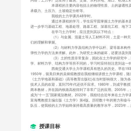
		本课程的主要内容包括土的物理性质、土的渗透性及水的渗流、地基中的应力和分布、土的压缩性及地基沉降计算、土的抗剪强度、天然地基
承载力、土压力、土坡稳定分析等。
		我校的土力学课共48学时。
		通过本课程的学习，学生应牢固掌握土力学的基本原理、计算分析方法和基本实验技能，初步具备分析和解决有关工程问题的能力。同时，为
进一步学习基础工程、地基处理、路基工程、深基坑工程、地下
		在学习土力学时，应注意到其以下特点：
		（1）与金属、混凝土等人工材料不同，土是一种天然介质，其种类繁多，性质复杂，因此有较多的概念、指标、参数等，学习时应注意对它
们的理解和掌握。
		（2）与材料力学及结构力学中以杆、梁等基本构件及其组成的结构为主要研究对象不同，土力学中常将土体作为半无限体计算，这需要应用
弹性力学的方法来求解。此外，为研究土体的破坏，还要涉及到
		（3）土的性质非常复杂，因此在土力学的研究中，除采用理论分析方法外，试验乃至工程经验也是一个很重要的手段，这是土力学与理论力
学、材料力学、结构力学等所不同的，学习时应特别注意到这一
		西南交通大学土力学课程具有悠久的历史。早在1939年，时任我校校长的茅以升教授就在校开设土力学讲座，开国内讲授土力学之先河。
1950年，留美归来的吴炳焜教授在我校继续讲授土力学课程，随
《土力学地基和基础》(高等教育出版社)在当时影响很大，除为
技术人员的欢迎，直到70年代还供不应求。1980年，刘成宇教
两本教材，并在国内铁路高校得到了非常广泛的应用。2005年
成为“十一五”国家规划教材。2022年，我校结合近年来在土力
富海鹰教授主编出版《土力学》第4版。历经数十年的努力和奋
队伍，使我校的土力学始终保持着高质量的教学水平，2023年
授课目标