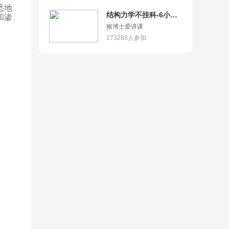
悉地
结构力学不挂科-6小时
和渗
学完结构力学(上)
猴博士爱讲课
173288
人参加