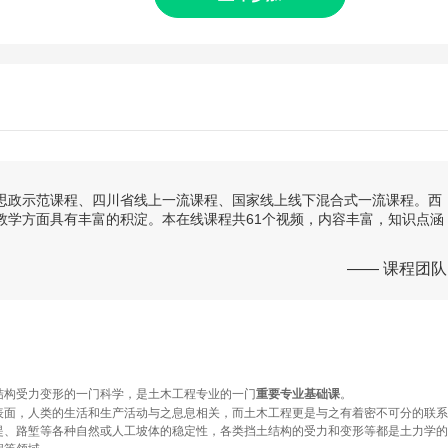
思政示范课程、四川省线上一流课程、国家线上线下混合式一流课程。西
教学方面具有丰富的积淀。本在线课程共61个视频，内容丰富，知识点涵
—— 课程团队
关结构受力变形的一门科学，是土木工程专业的一门
。
重要专业基础课
堤、路堑等各种自然或人工坡体的稳定性，各类挡土结构的受力和变形等都是土力学的
程等领域。