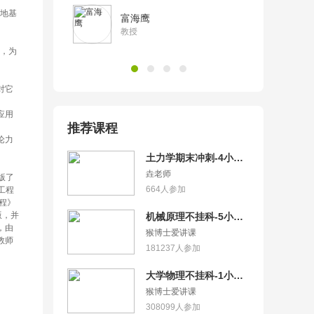
富海鹰
教授
推荐课程
土力学期末冲刺-4小时
突击土力学
垚老师
版了
工程
664
人参加
程》
版，并
机械原理不挂科-5小时
，由
学完机械原理
猴博士爱讲课
教师
181237
人参加
大学物理不挂科-1小时
学完力学
猴博士爱讲课
308099
人参加