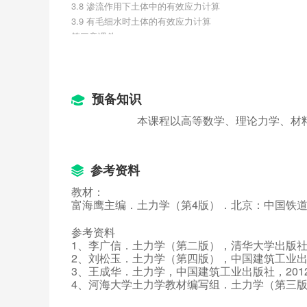
3.8 渗流作用下土体中的有效应力计算
3.9 有毛细水时土体的有效应力计算
第三章课件
第三章单元测验题
第四章  土的压缩性及地基沉降计算
4.1 土的压缩性（一）
4.2 土的压缩性（二）
预备知识
4.3 土的压缩性（三）
本课程以高等数学、理论力学、材
4.4 土的压缩性（四）
4.5 土的变形模量及测定方法
4.6 地基沉降计算-分层总和法（一）
参考资料
4.7 地基沉降计算-分层总和法（二）
4.8 基于平均附加应力系数的沉降计算
教材：
4.9 沉降差和倾斜
4
富海鹰主编．土力学（第
版）．北京：中国铁
4.10 饱和黏土的渗透固结理论（一）
4.11 饱和黏土的渗透固结理论（二）
参考资料
1
、李广信．土力学（第二版），清华大学出版
4.12 饱和黏土的渗透固结理论（三）
2
、刘松玉．土力学（第四版），中国建筑工业
第四章课件
3
201
、王成华．土力学，中国建筑工业出版社，
第四章单元测验题
4
、河海大学土力学教材编写组．土力学（第三
第五章  土的抗剪强度