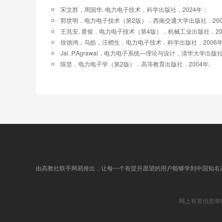
6.1 逆变电路概述
宋文胜，周国华. 电力电子技术，科学出版社，2024年；
6.2 单项半桥逆变电路
郭世明．电力电子技术（第2版）．西南交通大学出版社．200
6.3 三相电压型逆变电路
王兆安, 黄俊．电力电子技术（第4版）．机械工业出版社．20
6.4 负载并联谐振型逆变电路
徐德鸿，马皓，汪槱生．电力电子技术．科学出版社．2006
6.5 三相电流型逆变电路的工作原理
Jai .P.Agrawal．电力电子系统—理论与设计．清华大学出版
6.6 逆变电路的多重化和多电平逆变电路
陈坚．电力电子学（第2版）．高等教育出版社．2004年.
第六章测验题目
第七章 脉冲宽度调制（PWM）技术
7.1 PWM的基本原理
7.2 正弦脉宽调制的实现
7.3 选择性谐波消除
7.4 单相半桥SPWM逆变电路的控制
7.5 单相桥式SPWM逆变电路的控制
7.6 三相桥式SPWM逆变电路的控制
7.7 桥臂互锁时间对SPWM互变器特性的影响
7.8 空间矢量脉宽调制及其它脉宽调制方式
由高教社联手网易推出，让每一个有提升愿望的用户能够学到中国知名
7.9 PWM整流电路及其控制
第八章 软开关技术
8.2 典型的软开关电路
网上有害信息举
8.3 谐振直流环
8.4 移相全桥零电压开关PWM变换器