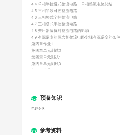
4.4 单相半控桥式整流电路、单相整流电路总结
4.5 三相半波可控整流电路
4.6 三相桥式全控整流电路
4.7 三相桥式半控整流电路
4.8 变压器漏抗对整流电路的影响
4.9 有源逆变的概念和整流电路实现有源逆变的条件
第四章作业1
第四章单元测试2
第四章单元测试1
第四章单元测试3
第四章作业2
第五章 交交变换器
5.1 交交变换电路概述
5.2 单项交流调压变压电路
5.3 三相交流调压电路
预备知识
5.4 交流调功电路
电路分析
5.5 相控交交变频电路
5.6 矩阵式变频电路
第五章测试1
第六章 逆变电路
参考资料