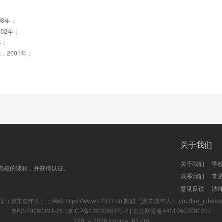
8年；
02年；
年；
社．2001年；
关于我们
关于我们
学
高校的课程，并获得认证。
联系我们
常
意见反馈
法
报（涉未成年人）：网站
https://www.12377.cn
邮箱（涉未成年人） youdao_jubao@rd
粤B2-20090191-26
| 京ICP备12020869号-2 |
京公网安备44010602000207
©2014-2026
icourse163.org