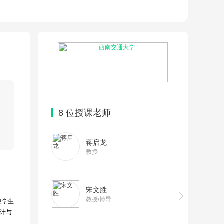
8
位授课老师
蒋启龙
教授
宋文胜
教授/博导
使学生
计与