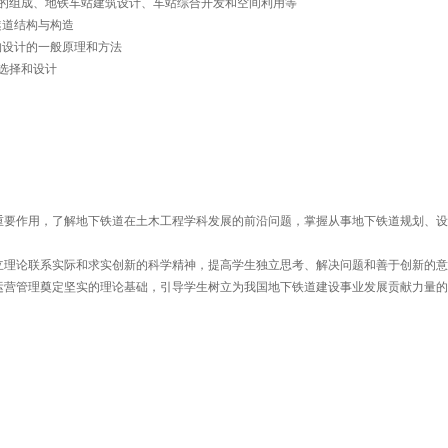
站的组成、地铁车站建筑设计、车站综合开发和空间利用等
隧道结构与构造
构设计的一般原理和方法
选择和设计
盾中的重要作用，了解地下铁道在土木工程学科发展的前沿问题，掌握从事地下铁道规划、
学生树立理论联系实际和求实创新的科学精神，提高学生独立思考、解决问题和善于创新的
设计和运营管理奠定坚实的理论基础，引导学生树立为我国地下铁道建设事业发展贡献力量