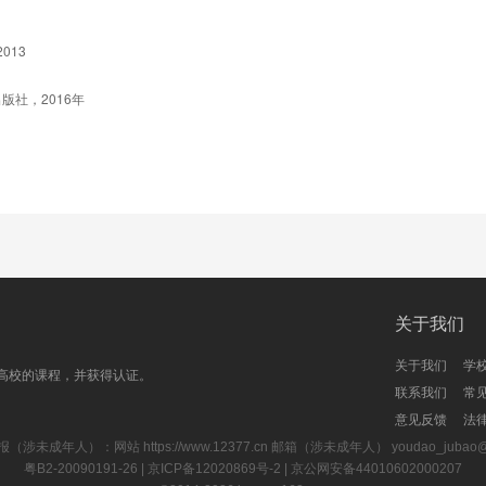
013
出版社，2016年
关于我们
关于我们
学
高校的课程，并获得认证。
联系我们
常
意见反馈
法
报（涉未成年人）：网站
https://www.12377.cn
邮箱（涉未成年人） youdao_jubao@rd
粤B2-20090191-26
| 京ICP备12020869号-2 |
京公网安备44010602000207