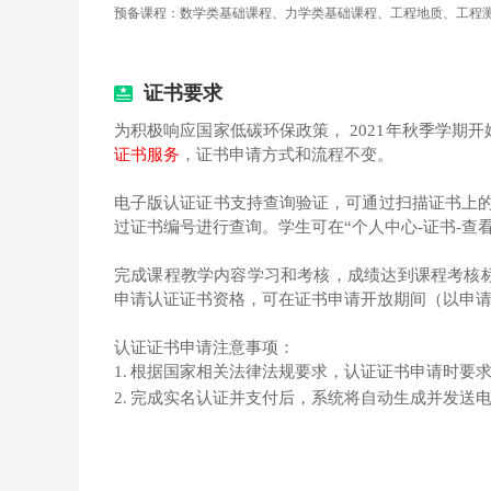
预备课程：数学类基础课程、力学类基础课程、工程地质、工程
7.3 基坑围护结构
7.4 基坑的开挖与回填
7.5 地铁施工监控量测
第7讲测验
证书要求
第7讲作业
为积极响应国家低碳环保政策， 2021年秋季学期开
第8讲 地下铁道盾构法施工
证书服务
，证书申请方式和流程不变。
8.1 盾构法概述
8.2 盾构构造及其分类
电子版认证证书支持查询验证，可通过扫描证书上的二维码进行有效性
8.3 盾构选型及依据 & 8.4 盾构基本参数选择
过证书编号进行查询。学生可在“个人中心-证书-查
8.5 盾构隧道的衬砌基本类型
8.6 盾构施工技术
完成课程教学内容学习和考核，成绩达到课程考核
第8讲作业
申请认证证书资格，可在证书申请开放期间（以申
认证证书申请注意事项：
1.
根据国家相关法律法规要求，认证证书申请时要
2.
完成实名认证并支付后，系统将自动生成并发送