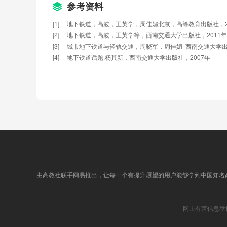
参考资料
[1]     地下铁道，高波，王英学，周佳媚北京，高等教育出版社，2
[2]     地下铁道，高波，王英学等，西南交通大学出版社，2011年
[3]     城市地下铁道与轻轨交通，周晓军，周佳媚  西南交通大学
[4]     地下铁道话题.杨其新，西南交通大学出版社，2007年
由高教社联手网易推出，让每一个有提升愿望的用户能够学到中国知名
网上有害信息举