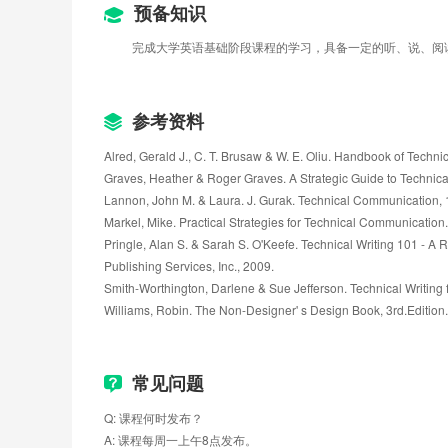
7.2 Format of a formal report
预备知识
7.3 Progress report: formats and organizational patterns
完成大学英语基础阶段课程的学习，具备一定的听、说、阅
7.4 Recommendation report
Test 7
Unit 8 Research skills
8.1 Collecting primary data
参考资料
8.2 Searching and evaluating secondary data
Alred, Gerald J., C. T. Brusaw & W. E. Oliu. Handbook of Technica
8.3 Citing the work of others
Graves, Heather & Roger Graves. A Strategic Guide to Technic
8.4 Avoiding plagiarism
Lannon, John M. & Laura. J. Gurak. Technical Communication, 
Test 8
Markel, Mike. Practical Strategies for Technical Communication. 
Pringle, Alan S. & Sarah S. O'Keefe. Technical Writing 101 - A
Publishing Services, Inc., 2009.
Smith-Worthington, Darlene & Sue Jefferson. Technical Writin
Williams, Robin. The Non-Designer' s Design Book, 3rd.Edition.
常见问题
Q: 课程何时发布？
A: 课程每周一上午8点发布。