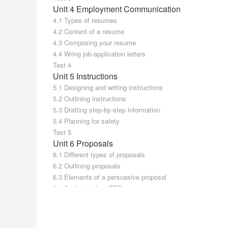
Unit 4 Employment Communication
4.1 Types of resumes
4.2 Content of a resume
4.3 Composing your resume
4.4 Wring job-application letters
Test 4
Unit 5 Instructions
5.1 Designing and writing instructions
5.2 Outlining instructions
5.3 Drafting step-by-step information
5.4 Planning for safety
Test 5
Unit 6 Proposals
6.1 Different types of proposals
6.2 Outlining proposals
6.3 Elements of a persuasive proposal
6.4 Analysis of an RFP
Test 6
Unit 7 Reports
7.1 Informal reports