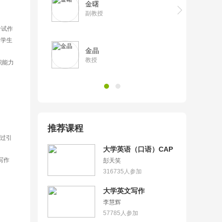
金曙
副教授
考试作
助学生
金晶
教授
识能力
推荐课程
过引
大学英语（口语）CAP
写作
彭天笑
316735
人参加
大学英文写作
李慧辉
57785
人参加