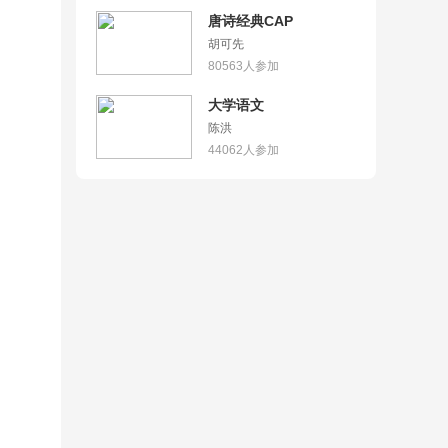
唐诗经典CAP
胡可先
80563
人参加
大学语文
陈洪
44062
人参加