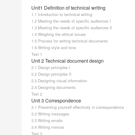
Unit1 Definition of technical writing
1.1 Introduction to technical writing
1.2 Meeting the needs of specific audiences I
1.3 Meeting the needs of specific audiences II
1.4 Weighing the ethical issues
1.5 Process for writing technical documents
1.6 Writing style and tone
Test 1
Unit 2 Technical document design
2.1 Design principles I
2.2 Design principles II
2.3 Designing visual information
2.4 Designing documents
Test 2
Unit 3 Correspondence
3.1 Presenting yourself effectively in correspondence
3.2 Writing messages
3.3 Writing emails
3.4 Writing memos
Test 3