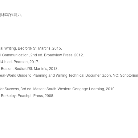
读和写作能力。
l Writing. Bedford/ St. Martins, 2015. 
al Communication, 2nd ed. Broadview Press, 2012.
14th ed. Pearson, 2017.
Boston: Bedford/St. Martin’s, 2013. 
 Real-World Guide to Planning and Writing Technical Documentation. NC: Scriptorium
g for Success, 3rd ed. Mason: South-Western Cengage Learning, 2010.
 Berkeley: Peachpit Press, 2008. 