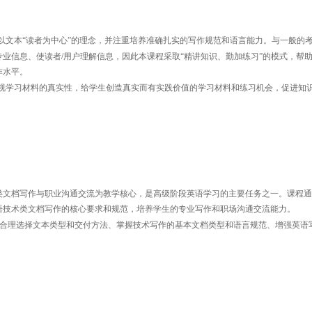
以文本“读者为中心”的理念，并注重培养准确扎实的写作规范和语言能力。与一般的
/
专业信息、使读者
用户理解信息，因此本课程采取“精讲知识、勤加练习”的模式，帮
作水平。
视学习材料的真实性，给学生创造真实而有实践价值的学习材料和练习机会，促进知
类文档写作与职业沟通交流为教学核心，是高级阶段英语学习的主要任务之一。课程通
语技术类文档写作的核心要求和规范，培养学生的专业写作和职场沟通交流能力。
合理选择文本类型和交付方法、掌握技术写作的基本文档类型和语言规范、增强英语