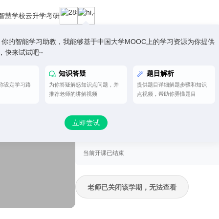
智慧学校云
升学考研
小慕，你的智能学习助教，我能够基于中国大学MOOC上的学习资源为你提供
，快来试试吧~
智慧慕课
认证学习
一流课程
知识答疑
题目解析
你设定学习路
为你答疑解惑知识点问题，并
提供题目详细解题步骤和知识
英文技术写作
推荐老师的讲解视频
点视频，帮助你弄懂题目
第14次开课
立即尝试
开课时间：
2026年03月02日 ~ 2026年06月21日
学时安排：
2小时每周
当前开课已结束
老师已关闭该学期，无法查看