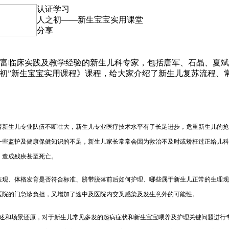
认证学习
人之初——新生宝宝实用课堂
分享
多名拥有丰富临床实践及教学经验的新生儿科专家，包括唐军、石晶
之初”新生宝宝实用课程》课程，给大家介绍了新生儿复苏流程、
着新生儿专业队伍不断壮大，新生儿专业医疗技术水平有了长足进步，危重新生儿的抢
一些监护及健康保健知识的不足，新生儿家长常常会因为救治不及时或矫枉过正给儿科
，造成残疾甚至死亡。
表现、体格发育是否符合标准、脐带脱落前后如何护理、哪些属于新生儿正常的生理现
医院的门急诊负担，又增加了途中及医院内交叉感染及发生意外的可能性。
述和场景还原，对于新生儿常见多发的起病症状和新生宝宝喂养及护理关键问题进行专