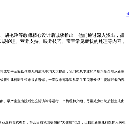
、夏斌、胡艳玲等教师精心设计后诚挚推出，他们通过深入浅出，循
常规护理、营养支持、喂养技巧、宝宝常见症状的处理等内容，
救成功率及极低体重儿的成活率均大大提高，我们拟从专业的角度为受众展示新生
或新生儿科医生带来很多遗憾，一直以来都希望从新生宝贝家长或主要哺喂者的视
象、早产宝宝出院后怎么随访等等进行一个梳理和介绍，尽量减少出院后新生儿由
业及科普式教育，符合目前我国提倡的“
大健康
”理念，
让我们新生儿科医护人员根