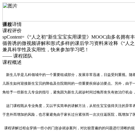
播放
课程详情
课程评价
spContent=《“人之初”新生宝宝实用课堂》MOOC由
循善诱的微视频讲解和形式多样的课后学习资料来诠释《“人
兼具科学性及实用性，快来参加学习吧！
—— 课程团队
课程概述
新生儿学是儿科领域中的一个重要组成部分，发展非常迅速，日益受到重视。随
儿医生如何迎接新生宝贝的降临及住院期间的一些重要疾病诊治要点。另外，由于
角给予一些新生儿专业的指引，避免因为新生儿就诊时间过晚而丧失有效治疗机会
这门课程既从专业角度，又以平实简单的讲解方法，从初生宝宝值得关注的异常
于意外而增加的风险，也尽量避免由于家长过分紧张而一次次往返医院，既增加了
课程讲解过程会穿插一些小的门急诊就诊案列，对比较普遍的的问题进行清晰的描