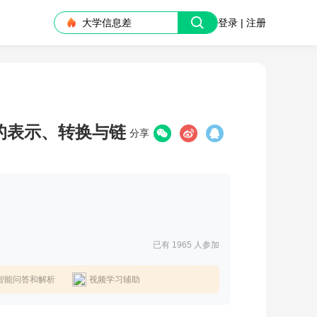
大学信息差
登录 | 注册
的表示、转换与链
分享
已有 1965
人参加
智能问答和解析
视频学习辅助