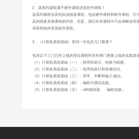
第4讲  ELF可执行目标文件
2．该系列课程属于硬件课程还是软件课程？
第十周小测验
该系列课程涉及到其他很多课程，包括硬件课程和软件课程。它
第十一周 符号及符号解析
及到很多其他课程的内容，但是，我们在本课程中只会讲解这些
第1讲  符号及符号表
译器和如何实现操作系统。
第2讲  静态链接和符号解析
第十一周小测验
3．《计算机系统基础》系列一共包含几门慕课？
第十二周 重定位及动态链接
第1讲  符号的重定位
包含以下三门已经上线的理论课程和另外两门将要上线的实践类
第2讲  可执行文件的加载
（1）计算机系统基础（一）：程序的表示、转换与链接。
第3讲  共享库和动态链接
（2）计算机系统基础（二）：程序的执行和存储访问。
第十二周小测验
（3）计算机系统基础（三）：异常、中断和输入/输出。 
（4）计算机系统基础（四）：编程与调试实践。
（5）计算机系统基础（五）：x86模拟器	编程实践。