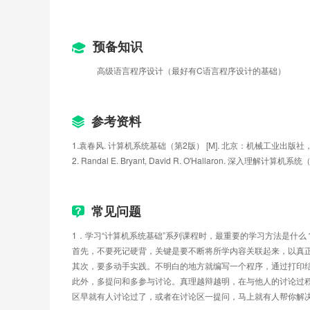
第六周小测验
第七周 C语言语句的机器级表示
第1讲  过程（函数）调用的机器级表示
预备知识
第2讲 选择和循环语句的机器级表示
高级语言程序设计（最好有C语言程序设计的基础）
第七周小测验
第八周 复杂数据类型的机器级表示
第1讲  数组和指针类型的分配和访问
第2讲  结构和联合数据类型的分配和访问
参考资料
第3讲  数据的对齐存放
1.袁春风. 计算机系统基础（第2版） [M]. 北京：机械工业出版社，
第4讲  越界访问和缓冲区溢出攻击
2. Randal E. Bryant, David R. O'Hallaron. 
第八周小测验
第九周 x86-64指令系统
第1讲  x86-64指令系统概述
常见问题
第2讲  x86-64的基本指令
第3讲  x86-64的过程调用
1．学习“计算机系统基础”系列课程时，最重要的学习方法是什么
第九周小测验
首先，不要死记硬背，关键是要不断将所学内容关联起来，以真
第十周 链接概述和目标文件格式
其次，要多动手实践。不明白的地方就编写一个程序，通过打印结
第1讲  可执行文件生成概述
此外，多提问和多参与讨论。真理越辩越明，在与他人的讨论过
第2讲  目标文件格式概述
区早就有人讨论过了，或者在讨论区一提问，马上就有人帮你解
第3讲  ELF可重定位目标文件