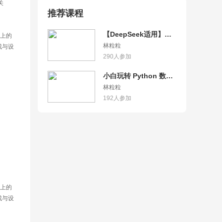
关
推荐课程
【DeepSeek适用】小
件上的
白玩转AI大模型应用开
成与设
林粒粒
发
290
人参加
小白玩转 Python 数据
分析
林粒粒
192
人参加
件上的
成与设