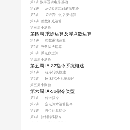
第1讲 数字逻辑电路基础
第2讲	 从C表达式到逻辑电路
第3讲	  C语言中的各类运算
第4讲  整数加减运算
第三周小测验
第四周 乘除运算及浮点数运算
第1讲	 整数乘法运算
第2讲  整数除法运算
第3讲  浮点数运算
第四周小测验
第五周 IA-32指令系统概述
第1讲	 程序转换概述
第2讲	 IA-32指令系统概述
第五周小测验
第六周 IA-32指令类型
第1讲	 传送指令
第2讲	 定点算术运算指令
第3讲	 按位运算指令
第4讲  控制转移指令
第5讲  x87浮点处理指令
第6讲  MMX及SSE指令集