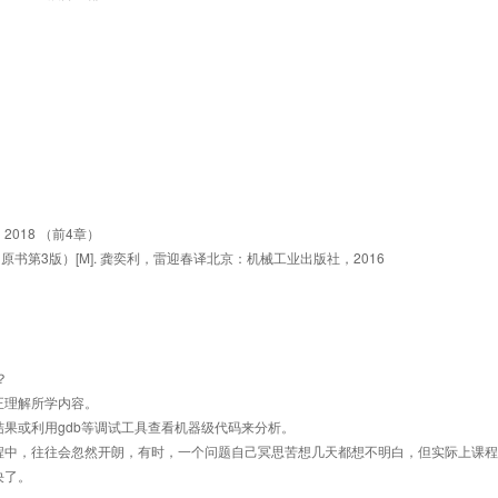
2018 （前4章）
深入理解计算机系统（原书第3版）[M]. 龚奕利，雷迎春译北京：机械工业出版社，2016
？
正理解所学内容。
果或利用gdb等调试工具查看机器级代码来分析。
程中，往往会忽然开朗，有时，一个问题自己冥思苦想几天都想不明白，但实际上课程
决了。