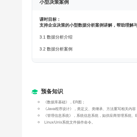
小型决策案例
课时目标：
支持企业决策的小型数据分析案例讲解，帮助理解
3.1 数据分析介绍
3.2 数据分析案例
复杂科研案例
课时目标：
将科研案例简化提取，帮助掌握数据分析过程中的
预备知识
4.1 文本数据分析
《数据库基础》，ER图；
《Java程序设计》，类定义、类继承、方法重写相关内容
4.2 半结构化数据分析
《管理信息系统》，系统信息系统，如供应商管理系统、E
 Linux/Unix系统文件操作命令。
4.3 科研案例总结