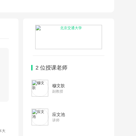
2
位授课老师
穆文歆
副教授
应文池
讲师
本大