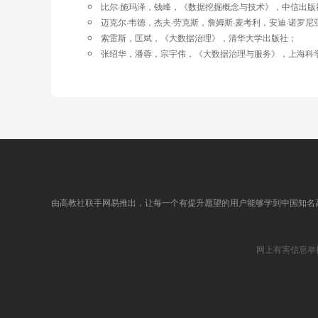
比尔·施玛泽，钱峰，《数据挖掘概念与技术》，中信出版
迈克尔·韦德，杰夫·劳克斯，詹姆斯·麦考利，安迪·诺
索雷斯，匡斌，《大数据治理》，清华大学出版社；
张绍华，潘蓉，宗宇伟，《大数据治理与服务》，上海科
由高教社联手网易推出，让每一个有提升愿望的用户能够学到中国知名
网上有害信息举