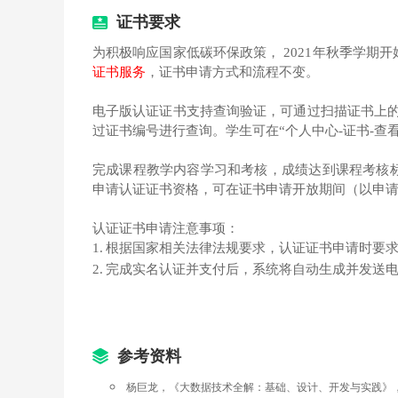
大数据伦理
证书要求
为积极响应国家低碳环保政策， 2021年秋季学期开
课时目标：
证书服务
，证书申请方式和流程不变。
明确大数据以及信息化带来的伦理问题。
电子版认证证书支持查询验证，可通过扫描证书上的二维码进行有效性
5.1 Facebook数据泄漏案例
过证书编号进行查询。学生可在“个人中心-证书-查
5.2 《玩命直播》中的数据伦理问题
完成课程教学内容学习和考核，成绩达到课程考核
申请认证证书资格，可在证书申请开放期间（以申
总结
认证证书申请注意事项：
1.
根据国家相关法律法规要求，认证证书申请时要
2.
完成实名认证并支付后，系统将自动生成并发送
总结
参考资料
杨巨龙，《大数据技术全解：基础、设计、开发与实践》