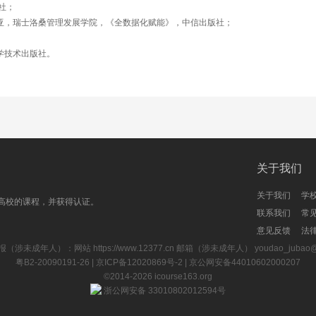
社；
罗尼亚，瑞士洛桑管理发展学院，《全数据化赋能》，中信出版社；
学技术出版社。
关于我们
关于我们
学
高校的课程，并获得认证。
联系我们
常
意见反馈
法
报（涉未成年人）：网站
https://www.12377.cn
邮箱（涉未成年人） youdao_jubao@rd
粤B2-20090191-26
| 京ICP备12020869号-2 |
京公网安备44010602000207
©2014-2026
icourse163.org
浙公网安备 33010802012594号