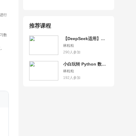
进行
推荐课程
学习数
【DeepSeek适用】小
白玩转AI大模型应用开
林粒粒
点。
发
290
人参加
小白玩转 Python 数据
分析
林粒粒
192
人参加