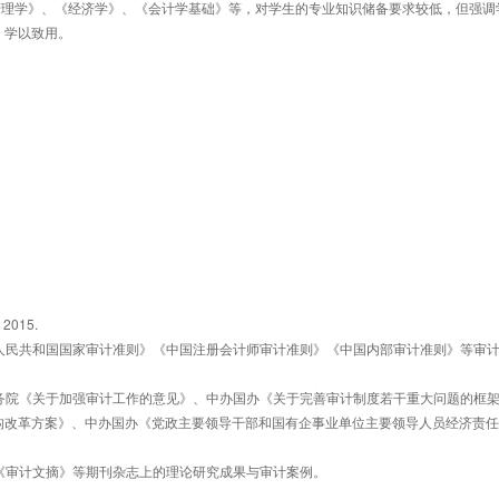
《管理学》、《经济学》、《会计学基础》等，对学生的专业知识储备要求较低，但强调
，学以致用。
015.
华人民共和国国家审计准则》《中国注册会计师审计准则》《中国内部审计准则》等审
国务院《关于加强审计工作的意见》、中办国办《关于完善审计制度若干重大问题的框
构改革方案》、中办国办《党政主要领导干部和国有企事业单位主要领导人员经济责任
》《审计文摘》等期刊杂志上的理论研究成果与审计案例。