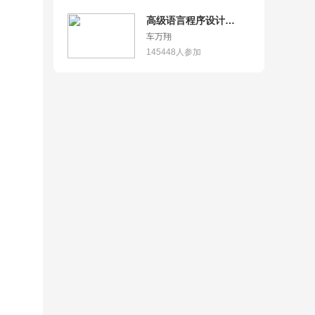
高级语言程序设计
（Python）
车万翔
145448
人参加