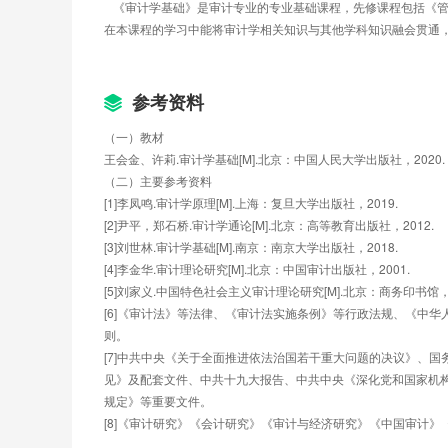
   《审计学基础》是审计专业的专业基础课程，先修课程包括
单元作业
在本课程的学习中能将审计学相关知识与其他学科知识融会贯通
第8章 计算机审计技术方法
第1节 计算机审计技术方法概述
第2节 计算机辅助审计
第3节 信息系统审计
参考资料
第4节 大数据审计技术
（一）教材
单元测验
王会金、许莉.审计学基础[M].北京：中国人民大学出版社，2020.
第9章 审计报告
（二）主要参考资料
第1节 审计报告概述
[1]李凤鸣.审计学原理[M].上海：复旦大学出版社，2019.
第2节 简式审计报告
[2]尹平，郑石桥.审计学通论[M].北京：高等教育出版社，2012.
第3节 详式审计报告
[3]刘世林.审计学基础[M].南京：南京大学出版社，2018.
单元作业
[4]李金华.审计理论研究[M].北京：中国审计出版社，2001.
单元测验
[5]刘家义.中国特色社会主义审计理论研究[M].北京：商务印书馆，2
第10章 审计管理
[6]《审计法》等法律、《审计法实施条例》等行政法规、《中
第1节 审计管理概述
则。
第2节 审计的过程管理
[7]中共中央《关于全面推进依法治国若干重大问题的决议》、
第3节 审计的质量管理
见》及配套文件、中共十九大报告、中共中央《深化党和国家机
单元测试
规定》等重要文件。
[8]《审计研究》《会计研究》《审计与经济研究》《中国审计