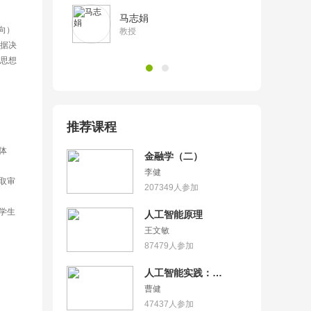
马志娟
向）
教授
据决
思想
推荐课程
体
金融学（二）
李健
取审
207349
人参加
学生
人工智能原理
王文敏
87479
人参加
人工智能实践：
Tensorflow笔记
曹健
47437
人参加