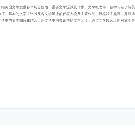
主要介绍英国文学发展各个历史阶段、重要文学流派及作家、文学概念等，使学习者了解
特征、基本的文学主张以及各文学流派的代表人物及主要作品、风格和主题等，并且通
文学史与文本阅读相结合，用文学史的知识帮助文本阅读；通过文学阅读巩固对文学史