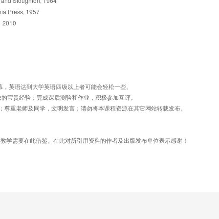
r and Stoughton, 1964
rnia Press, 1957
2010
表作家；学会分析《鲁滨逊漂流记》、《帕米拉》和《弃儿汤姆·琼斯的历
英文字幕，英语达到大学英语四级以上者可能会轻松一些。
分享您的宝贵经验；完成课后测验和作业，积极参加互评。
信息；尊重老师及同学，文明发言；请勿将本课程资源在其它网站转载发布。
物，为教学需要在此借鉴。在此对所引用资料的作者及出版发布单位表示感谢！
usoe