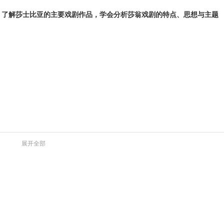
，了解莎士比亚的主要戏剧作品，学会分析莎翁戏剧的特点、思想与主题
展开全部
e