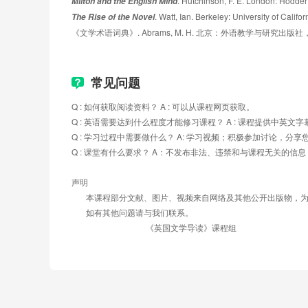
. Hutchinson, F. E. London: Hodde
Milton and the English Mind
. Watt, Ian. Berkeley: University of Califo
The Rise of the Novel
课时目标：
《文学术语词典》. Abrams, M. H. 北京：外语教学与研究出版社，
了解小说的起源，18世纪英国小说的特点和重要代
史》的创作特点和思想主题。
4.1 The Rise of Novel
常见问题
Q : 如何获取阅读资料？ A : 可以从课程网页获取。
4.2 Social Background of the 18th Century
Q : 英语需要达到什么程度才能修习课程？ A : 课程提供中
4.3 Features and "Fathers"
Q : 学习过程中需要做什么？ A: 学习视频；积极参加讨论，
Q : 课堂有什么要求？ A：不发布非法、违禁和与课程无关的
4.4 Defoe: Life and Works
声明
4.5 Robinson Crusoe
       本课程部分文献、图片、视频来自网络及其他公开出版
       如有其他问题请与我们联系。
4.6 A Close Reading of Chapter 4 of Robinson Cr
                                    《英国文学导读》课程组
4.7 Samuel Richardson and Pamela
4.8 Henry Fielding
4.9 An Analysis of Tom Jones