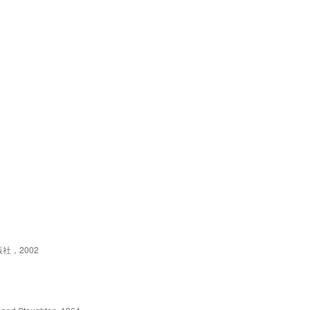
》的思想主题；了解新古典主义时期主要的作家和作品，理解新古典主义
典主义的诗歌创作原则。
社，2002