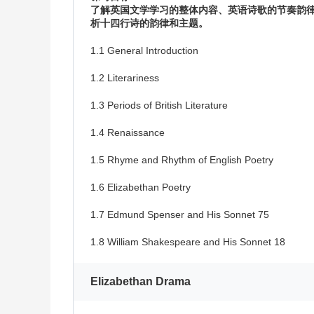
了解英国文学学习的整体内容、英语诗歌的节奏韵
析十四行诗的韵律和主题。
1.1 General Introduction
1.2 Literariness
1.3 Periods of British Literature
1.4 Renaissance
1.5 Rhyme and Rhythm of English Poetry
1.6 Elizabethan Poetry
1.7 Edmund Spenser and His Sonnet 75
1.8 William Shakespeare and His Sonnet 18
Elizabethan Drama