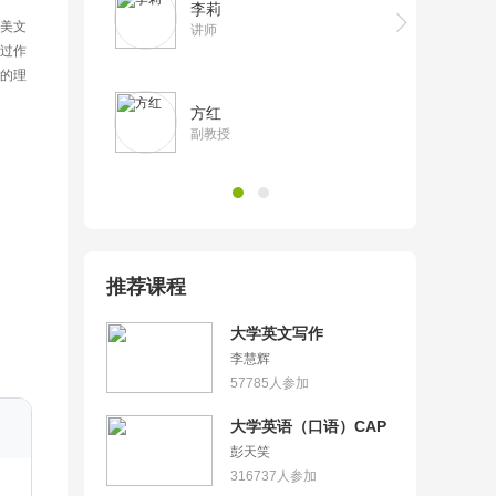
李莉
英美文
讲师
过作
的理
方红
副教授
推荐课程
大学英文写作
李慧辉
57785
人参加
大学英语（口语）CAP
彭天笑
316737
人参加