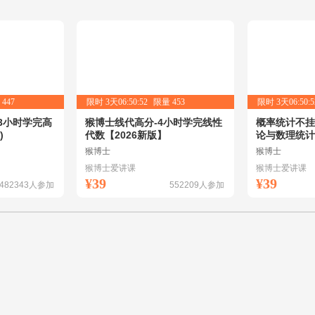
量
447
限时
3天06:50:51
限量
453
限时
3天06:50:5
3小时学完高
猴博士线代高分-4小时学完线性
概率统计不挂
)
代数【2026新版】
论与数理统计
猴博士
猴博士
猴博士爱讲课
猴博士爱讲课
¥39
¥39
482343
人参加
552209
人参加