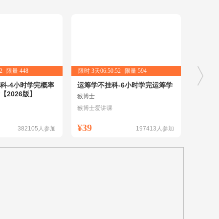
1
限量
448
限时
3天06:50:51
限量
594
科-4小时学完概率
运筹学不挂科-6小时学完运筹学
复变不
【2026版】
与积分
猴博士
猴博士
猴博士爱讲课
猴博士
¥39
¥39
382105
人参加
197413
人参加