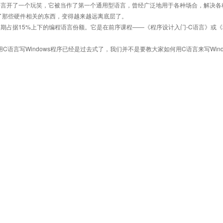
语言开了一个玩笑，它被当作了第一个通用型语言，曾经广泛地用于各种场合，解决各
了那些硬件相关的东西，变得越来越远离底层了。
期占据15%上下的编程语言份额。它是在前序课程——《程序设计入门-C语言》或《
。
C语言写Windows程序已经是过去式了，我们并不是要教大家如何用C语言来写Wind