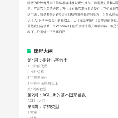
独特的设计都是为了能够准确地反映硬件操作。但是历史又和C
题。可是它之后的语言，再也没有像它那样贴近硬件，它们拿掉
这门课，就是要告诉你C语言到底有哪些独特的地方，为什么能长
设计入门-Java语言》的基础上，让你完全掌握C语言本身的课程
虽然我们会借助一个Windows下的图形库来展开教学内容，但是用
程序，只是借一下故事而已。
课程大纲
第1周：指针与字符串
1 指针的使用
2 指针运算
3 字符串操作
4 字符串函数的实现
第1周编程题
第2周：ACLLib的基本图形函数
ACLLib入门
第3周：结构类型
1 枚举
2 结构