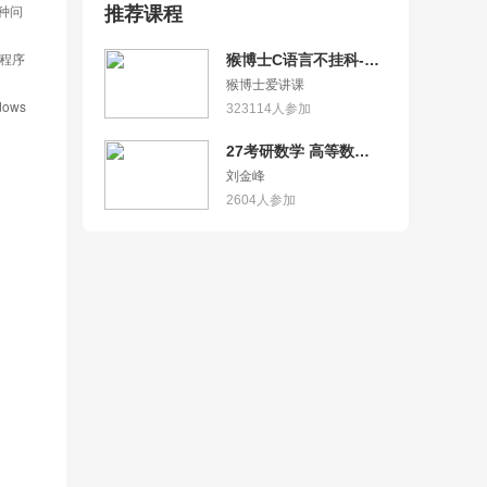
种问
推荐课程
程序
猴博士C语言不挂科-4
小时学完C语言
猴博士爱讲课
ows
323114
人参加
27考研数学 高等数学
基础篇严选题 逐题精讲
刘金峰
2604
人参加