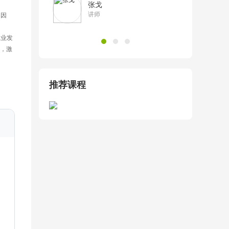
张戈
响因
讲师
工业发
，激
推荐课程