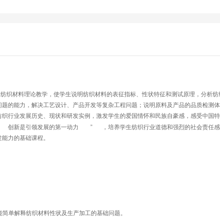
过纺织材料理论教学，使学生说明纺织材料的表征指标、性状特征和测试原理，分析纺
问题的能力，解决工艺设计、产品开发等复杂工程问题；说明原料及产品的品质检测体
纺织行业发展历史、现状和研发实例，激发学生的爱国情怀和民族自豪感，感受中国特
“	
	”	
创新是引领发展的第一动力
，培养学生纺织行业道德和强烈的社会责任感
发能力的基础课程。
，并能简单解释纺织材料性状及生产加工的基础问题。