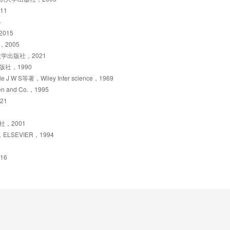
11
，验证细度指标之间的换算，列举细度测量方法，计算细度指标，解释纤维
4
）长度——解释纤维长度表征指标，列举长度测量方法，解释纤维长度分
015
——列举纤维其他形态特征测量的方法；解释其对产品的影响。
2005
学出版社，2021
社，1990
earle J W S等著，Wiley Inter science，1969
en and Co.，1995
21
，2001
o编著，ELSEVIER，1994
16
级结构和纤维性能的影响，预测纤维的性能。（2）解释原纤结构及对纤
纤维的结构特征及对纤维性能的影响，推测性能改善途径。