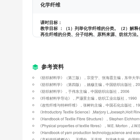
化学纤维
课时目标：
教学目标 ：（1）列举化学纤维的分类。（2）解
再生纤维的分类、分子结构、原料来源、纺丝方法。
合成纤维的分类、分子结构、原料来源、特性。（6
对纤维性能的影响。（8）列举功能纤维和高性能纤
3.1 化学纤维概论
参考资料
3.2 再生纤维
《纺织材料学》（第三版），宗亚宁、张海霞主编，东华大学出
3.3 合成纤维
《纺织材料学》（第四版），姚穆主编，中国纺织出版社，20
《纺织材料学》，于伟东主编，中国纺织出版社，2006
3.4 改性纤维
《纤维材料学导论》，严灏景主编，纺织工业出版社，1990
《改性纤维与特种纤维》，张树钧主编，中国石化出版社，19
3.5 功能纤维和高性能纤维
《Introductory Textile Science》,Marjory L.Joeseph,Holt Ri
《Handbook of Textile Fibre Structure》，Stephen Eichhorn
纤维形态表征
《Physical properties of textile fibres》，W.E. Morton，J
《Handbook of yarn production technology,science and e
《高科技纤维概论》，王曙中、王庆瑞、刘兆峰主编，中国纺织