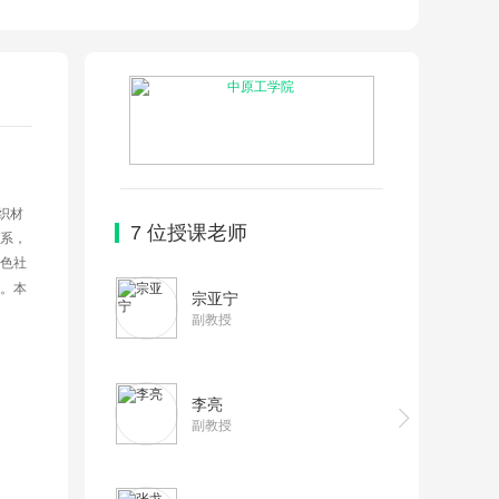
织材
7
位授课老师
系，
色社
。本
宗亚宁
副教授
李亮
副教授