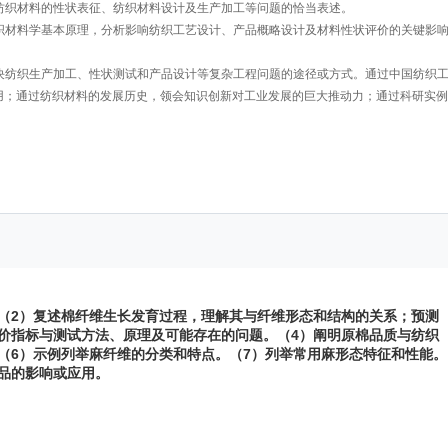
用到纺织材料的性状表征、纺织材料设计及生产加工等问题的恰当表述。
基于纺织材料学基本原理，分析影响纺织工艺设计、产品概略设计及材料性状评价的关键影
推断解决纺织生产加工、性状测试和产品设计等复杂工程问题的途径或方式。通过中国纺织
用；通过纺织材料的发展历史，领会知识创新对工业发展的巨大推动力；通过科研实例
（2）复述棉纤维生长发育过程，理解其与纤维形态和结构的关系；预测
价指标与测试方法、原理及可能存在的问题。（4）阐明原棉品质与纺织
（6）示例列举麻纤维的分类和特点。（7）列举常用麻形态特征和性能。
品的影响或应用。