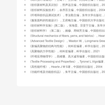
课时目标：
《纺织新材料及其识别》，邢声远主编，中国纺织出版社，20
教学目标：（1）细度——解释纤维细度表征指标
《纺织材料实验技术》，余序芬主编，中国纺织出版社，200
细度分布；预测其对加工过程和产品的影响。（2
《纤维和纺织品测试技术》，李汝勤主编，东华大学出版社，2
布；预测其对加工过程和产品的影响。（3）其他
《服装面料的性能设计》，王府梅主编，中国纺织大学出版社，
4.1 纤维长度表征
《纺织材料学实验》(第二版），张海霞、宗亚宁主编，东华大
《纺织材料学》（第二版），姚穆、周锦芳主编，中国纺织出版
4.2 纤维细度表征
《Structural mechanics of fibers, yarns, and fabrics》，H
《Advanced Textile Design》，Waston W.，Longmans Gre
4.3 纤维其他形态特征表征
《新编高聚物的结构与性能》，何科笙编著，科学出版社，20
《高聚物的力学性能》，何科笙编著，科学出版社，2021
纤维的结构
《纤维应用物理学》，高绪珊、高大诚等编著，中国纺织出版社
《Textile Processing and Properties》，Tyronel L.Vig
《高性能纤维》，Hearle J W S著，中国纺织出版社，2004
课时目标：
《功能纤维及功能纺织品》，朱平主编，中国纺织出版社，20
教学目标：（1）列举纤维结构的构成，解释其对高
维性能的影响，预测纤维的性能。（3）解释典型
5.1 纤维基本结构
5.2 典型纤维的结构