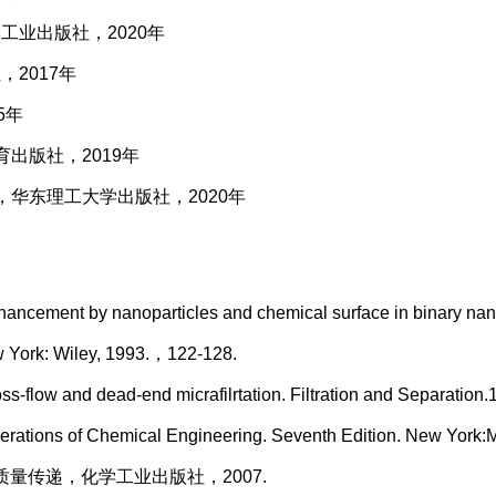
业出版社，2020年
2017年
5年
出版社，2019年
华东理工大学出版社，2020年
cement by nanoparticles and chemical surface in binary nanoflu
 York: Wiley, 1993.，122-128.
s-flow and dead-end micrafilrtation. Filtration and Separati
erations of Chemical Engineering. Seventh Edition. New York:
物中的质量传递，化学工业出版社，2007.