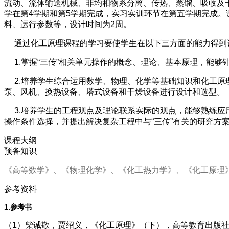
流动、流体输送机械、非均相物系分离、传热、蒸馏、吸收及干燥
学在第4学期和第5学期完成，实习实训环节在第五学期完成
料、运行参数等，设计时间为2周。
通过化工原理课程的学习要使学生在以下三方面的能力得到
1.掌握“三传”相关单元操作的概念、理论、基本原理，能
2.培养学生综合运用数学、物理、化学等基础知识和化工原
泵、风机、换热设备、塔式设备和干燥设备进行设计和选型
3.培养学生的工程观点及理论联系实际的观点，能够熟练应
操作条件选择，并提出解决复杂工程中与“三传”有关的研究方
课程大纲
预备知识
《高等数学》、《物理化学》、《化工热力学》、《化工原理
参考资料
1.参考书
（1）柴诚敬，贾绍义，《化工原理》（下），高等教育出版社，