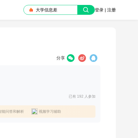
大学信息差
登录 | 注册
分享
已有 192
人参加
智能问答和解析
视频学习辅助