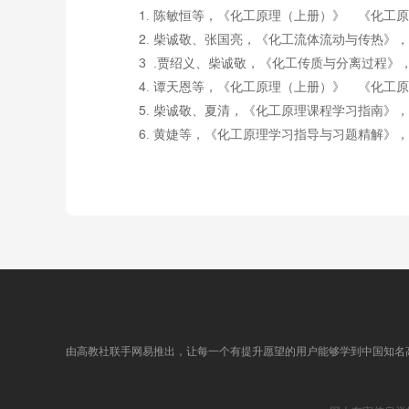
1
. 陈敏恒等，《化工原理（上册）》	
《化工原
2
. 柴诚敬、张国亮，《化工流体流动与传热》
3	.
贾绍义、柴诚敬，
《化工传质与分离过程》，
4
. 谭天恩等，《化工原理（上册）》	
《化工原
5
. 柴诚敬、夏清，《化工原理课程学习指南》
6
. 黄婕等，《化工原理学习指导与习题精解》
由高教社联手网易推出，让每一个有提升愿望的用户能够学到中国知名