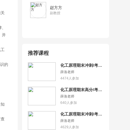
赵方方
相关
副教授
律、
，并
化工
推荐课程
识的
化工原理期末冲刺/考
研-6小时突击化工原理·
薛洛老师
上
4474
人参加
化工原理期末高分/考
研-10小时精讲化工原
薛洛老师
理·下
640
人参加
本知
化工原理期末冲刺/考
有查
研-7小时突击化工原理·
薛洛老师
下
4629
人参加