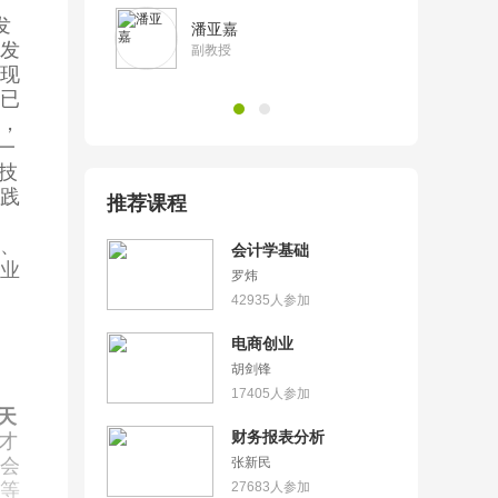
发
潘亚嘉
发
副教授
现
已
，
一
技
践
推荐课程
、
会计学基础
业
罗炜
42935
人参加
电商创业
胡剑锋
17405
人参加
天
财务报表分析
才
会
张新民
等
27683
人参加