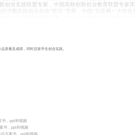
新创业实践联盟专家，中国高校创新创业教育联盟专家库
经济圈高校就业创业“双百”导师，中国“互联网+”大学生
OOC年度新锐奖获得者，2016/2015年中国大学MOOC
课程《机械设计》主讲教师，第二批国家精品在线开放课
负责人，首批国家一流本科课程《大学生创新与创业实践》
OOC主讲教师
。
目前主持/主讲14门国家级（省部级）精
线课程，是首批国家精品课程、首批国家精品资源共享课
作品质量及成绩，同时启发学生创业实践。
放课程、首批国家一流本科课程、首批国家机械基础实验
源库、国家级机械基础教学团队等国家级教学平台和课程
主持获2022年国家教学成果二等奖，获2021年四川省教
），获2017年四川省教学成果一等奖1项（排名第一）
。
计大赛”、“全国大学生节能减排社会实践与科技竞赛”、“
奖励，其中国际级一等奖1项，国家级特等奖1项，国家级
1项，省部校级奖项70余项，学生科创成果在2015年7月1
业教育改革”中播出。
术、新能源再生技术，主持4项国家自然科学基金。在学
导学生在Advanced Energy Materials（SCI一
区TOP 1%，IF：19.069）、Renewable & Sustainable 
案书，ppt和视频
.799）、APPLIED ENERGY（SCI一区TOP 3%，IF：
案书，ppt和视频
ent（SCI一区TOP 3%，IF：11.446）、Journal of Cleaner 
品方案书，ppt和视频