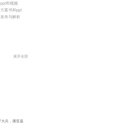
pt和视频
案书和ppt
题发布与解析
频
展开全部
折叠汽车搬运器方案书、ppt和演示视频
实现
实现：幻梦全方位多媒体模型展示台
罗大兵，潘亚嘉
pt）第六届机械创新设计大赛