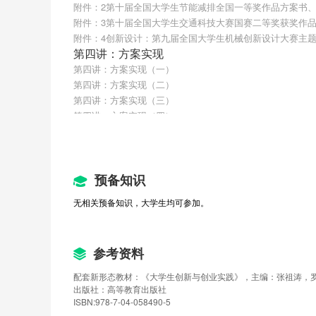
附件：2第十届全国大学生节能减排全国一等奖作品方案书、p
附件：3第十届全国大学生交通科技大赛国赛二等奖获奖作品方
附件：4创新设计：第九届全国大学生机械创新设计大赛主
第四讲：方案实现
第四讲：方案实现（一）
第四讲：方案实现（二）
第四讲：方案实现（三）
第四讲：方案实现（四）
附件：智能消防应急探测车项目创新创业方案实现、ppt和视
附件：第八届全国大学生机械创新设计大赛全国一等奖：通用
附件：第五届全国大学生机械创新设计大赛国赛一等奖方案
附件：第六届全国大学生机械创新设计大赛全国一等奖方案
预备知识
第3-4讲测验
无相关预备知识，大学生均可参加。
第五讲：项目优化
第五讲：项目优化（一）
第五讲：项目优化（二）
参考资料
第五讲：项目优化（三）
第五讲：项目优化（四）
配套新形态教材：《大学生创新与创业实践》，主编：张祖涛，
第五讲：项目优化（五）
出版社：高等教育出版社
附件：项目优化案例：（从省赛到国赛的项目优化方案书、p
ISBN:978-7-04-058490-5