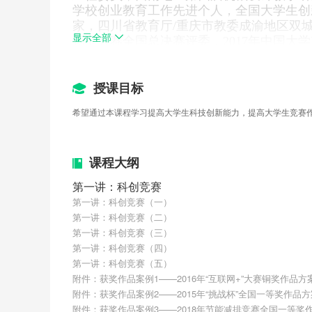
学校创业教育工作先进个人，全国大学生创
家，四川省教育厅/重庆市教委成渝地区双城
显示全部
创业大赛全国总决赛评委，2017年中国大学M
教师。
张祖涛教授是首批国家精品在线开放
《大学生科技创新系列课程》8门MOOC
程负责人，ewant平台《机械设计概论》M
授课目标
线开放课程“慕课群”的新工科人才培养在
希望通过本课程学习提高大学生科技创新能力，提高大学生竞赛
首批国家级网络课程、首批国家精品在线开
学示范中心、国家机械学科基础课程教学资
源核心团队成员/主讲教师/部分课程负责人。
课程大纲
果特等奖2项（1项排名第一，1项排名第五
近年来团队指导“全国大学生机械创新设
第一讲：科创竞赛
美青年创客大赛”等竞赛，
获170余项竞赛
第一讲：科创竞赛（一）
奖30项，国家级二等奖32项，国家级三等奖4
第一讲：科创竞赛（二）
中央电视台新闻联播“国家全面实施创新创
第一讲：科创竞赛（三）
研究方向为新能源智能车辆及其关键技
第一讲：科创竞赛（四）
新能力培养上，提出“以赛带学”的创新人才培养模式。指
第一讲：科创竞赛（五）
TOP 1%，IF：29.698）、Nano Energy（SCI一
附件：获奖作品案例1——2016年“互联网+”大赛铜奖作品方
Energy Reviews
（SCI一区TOP 1%，IF：16
附件：获奖作品案例2——2015年“挑战杯”全国一等奖作品方
11.533）、Energy Conversion and Managem
附件：获奖作品案例3——2018年节能减排竞赛全国一等奖作