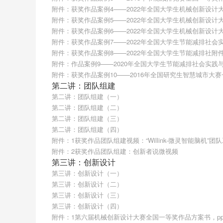
Production（SCI一区TOP 4%，IF：11.0727）、S
附件：获奖作品案例4——2022年全国大学生机械创新设计
10.696)、Automation in Construction(S
附件：获奖作品案例5——2022年全国大学生机械创新设计
TRANSPORTATION SYSTEMS（SCI一区
附件：获奖作品案例6——2022年全国大学生机械创新设计
篇,IF：超过>10论文有30余篇，以西南
附件：获奖作品案例7——2022年全国大学生节能减排社会
ESI高被引论文），授权发明专利100余项。
附件：获奖作品案例8——2022年全国大学生节能减排社
升华—回归理论—本/硕/博衔接”五位一体
附件：作品案例9——2020年全国大学生节能减排社会实践
附件：获奖作品案例10——2016年全国研究生智慧城市大赛
第二讲：团队组建
第二讲：团队组建（一）
《大学生创新与创业实践》配套新形态教材
第二讲：团队组建（二）
第二讲：团队组建（三）
第二讲：团队组建（四）
附件：1获奖作品团队组建视频：“Willink-微灵智能脑机”团
附件：2获奖作品团队组建：创新者说微视频
第三讲：创新设计
第三讲：创新设计（一）
第三讲：创新设计（二）
第三讲：创新设计（三）
第三讲：创新设计（四）
附件：1第六届机械创新设计大赛全国一等奖作品方案书，pp