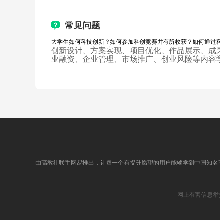
附件：项目优化微视频：（校赛省赛国赛项目优化视频）第
附件：2018年第八届全国大学生机械创新设计大赛全国一
附件：2018年第八届全国大学生机械创新设计大赛全国二等
常见问题
第六讲：作品展示
大学生如何科技创新？如何参加科创竞赛并有所收获？如何通过
第六讲：作品展示（一）
创新设计、方案实现、项目优化、作品展示、成
第六讲：作品展示（二）
业融资、企业管理、市场推广、创业风险等内容
第六讲：作品展示（三）
第六讲：作品展示（四）
附件：2018年节能减排一等奖宣传彩页
附件：2019年节能减排2个二等奖宣传彩页
附件：2015年挑战杯一等奖宣传彩页
附件：作品展示2019年起重大赛一等奖门架式高效起重机
附件：作品展示2019年起重大赛一等奖探水者三钩具龙门式
附件：作品展示：第六届全国大学生机械创新设计大赛全国
附件：206年节能减排2个三等奖宣传视频
附件：2017年节能减排2个三等奖宣传视频
由高教社联手网易推出，让每一个有提升愿望的用户能够学到中国知名
第5-6讲测验
第七讲：成果保护
第七讲：成果保护（一）
网上有害信息举
第七讲：成果保护（二）
第七讲：成果保护（三）