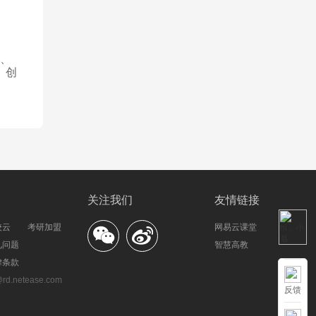
、
、创
关注我们
友情链接
校云
考研加盟
网易云课堂
见问题
智慧高教
律条款
.netease.com
反馈