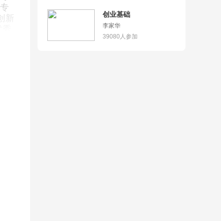
专
创业基础
创新
李家华
优秀
39080
人参加
程
课
品在
程、
教
资
学成
中
一等
3日
生创
区