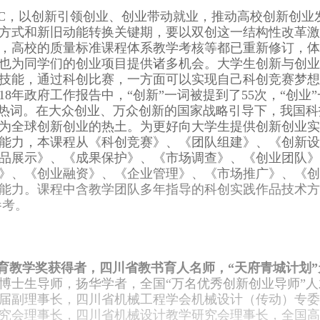
OC，以创新引领创业、创业带动就业，推动高校创新创业
方式和新旧动能转换关键期，要以双创这一结构性改革激
，高校的质量标准课程体系教学考核等都已重新修订，体
也为同学们的创业项目提供诸多机会。大学生创新与创业
技能，通过科创比赛，一方面可以实现自己科创竞赛梦想
8年政府工作报告中，“创新”一词被提到了55次，“创业”
的热词。在大众创业、万众创新的国家战略引导下，我国科
为全球创新创业的热土。为更好向大学生提供创新创业实
能力，本课程从《科创竞赛》、《团队组建》、《创新设
品展示》、《成果保护》、《市场调查》、《创业团队》
》、《创业融资》、《企业管理》、《市场推广》、《创
能力。课程中含教学团队多年指导的科创实践作品技术方
参考。
育教学奖获得者，四川省教书育人名师，“天府青城计划”
博士生导师，扬华学者，全国“万名优秀创新创业导师”人
届副理事长，四川省机械工程学会机械设计（传动）专委
究会理事长，四川省机械设计教学研究会理事长，全国高