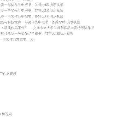
ustainable Cities and Society(SCI一区TOP 3%，IF：
大赛一等奖作品申报书、答辩ppt和演示视频
CI一区TOP 3%，IF：10.517)、IEEE TRANS ON INTELLIGENT 
大赛一等奖作品申报书、答辩ppt和演示视频
，IF：9.551）等期刊发表SCI论文110余篇（SCI Q1论文70
大赛一等奖作品申报书、答辩ppt和演示视频
交通大学为第一作者单位实现5个SCI一区期刊突破，4篇论文
实践与科技竞赛一等奖作品申报书、答辩ppt和演示视频
在多年人才培养实践中，探索出“本科教学—团队实践—
附件：获奖作品案例9——交通未来大学生科创作品大赛特等奖作品
的创新人才培养模式。
与科技竞赛一等奖作品申报书、答辩ppt和演示视频
一等奖作品方案书，ppt
：
队工作微视频
t和视频