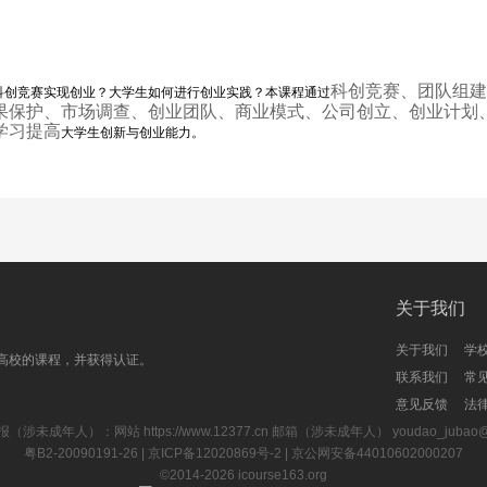
六届机械创新设计大赛
等奖案例：旋转式采机
奖案例
科创竞赛、团队组建
科创竞赛实现创业？大学生如何进行创业实践？本课程通过
果保护、市场调查、创业团队、商业模式、公司创立、创业计划
学习提高
大学生创新与创业能力。
起重机
关于我们
2个一等奖宣传彩页
关于我们
学
高校的课程，并获得认证。
联系我们
常
意见反馈
法
报（涉未成年人）：网站
https://www.12377.cn
邮箱（涉未成年人） youdao_jubao@rd
粤B2-20090191-26
| 京ICP备12020869号-2 |
京公网安备44010602000207
©2014-2026
icourse163.org