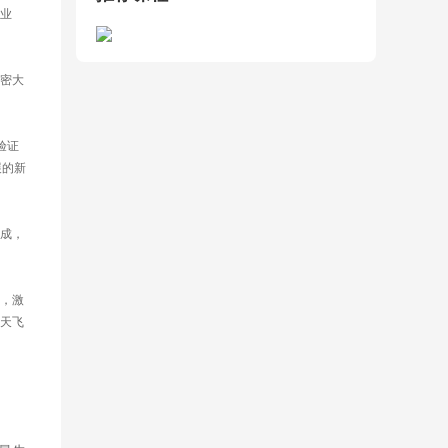
业
密大
验证
展的新
成，
，激
天飞