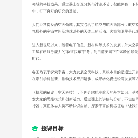
领域的科技成果。通过课上交互分析与讨论环节，都能体验一下
中，打下良好的研究的基础。
人们经常提及的空天领域，其实包含了航空与航天两部分，航空
气层外的宇宙空间及地球以外的天体上的活动。火箭和卫星是代表
进入新世纪以来，随着电子信息、新材料等技术的发展，外太空再次
卫星在轨服务能力的“轨道快车”任务，到目前美国正在试验的最先
时代。
各国热衷于探索宇宙，大力发展空天科技，其根本目的是通过开
在牵引学科创新、推动技术应用进步、成果转化促进经济发展等
《机器的征途：空天科技》，不但介绍航空航天的基本知识、基
发大家的思维模式和创新活力。通过课上的讲解与分析，不但使
行器，真正体会人类不断认识自然、探索宇宙的机器征途！让我
授课目标