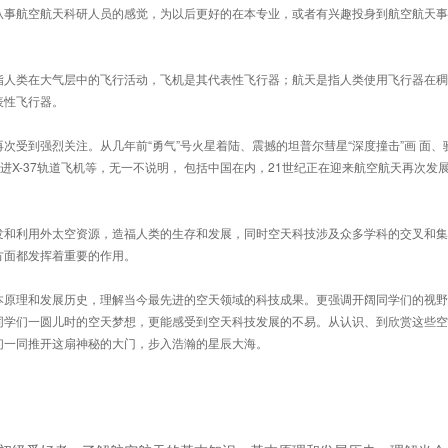
从事航空航天科研人员的感觉，为以后更好的在本专业，或者有兴趣投身到航空航天事
指人类在大气层中的飞行活动，飞机是其代表性飞行器；航天是指人类使用飞行器在稠
性飞行器。 
受到强烈关注。从几年前“勇气”号火星着陆、震撼的坦普尔彗星“深度撞击”画 面、
进X-37轨道飞机等，无一不说明， 包括中国在内，21世纪正在迎来航空航天再次发
发和利用外太空资源，造福人类的生存和发展，同时空天科技涉及众多学科的交叉和集
方面都发挥着重要的作用。
本原理和发展历史，理解当今最先进的空天领域的科技成果。更强调开阔同学们的视野
同学们一圆儿时的空天梦想，更能感受到空天科技发展的不易。从认识、到欣赏这些空
们一同推开这扇神秘的大门，步入浩瀚的星辰大海。