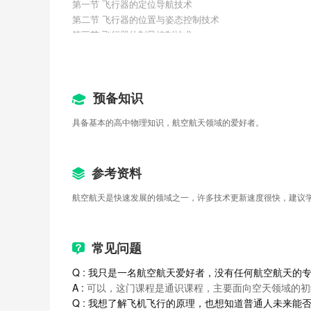
第一节 飞行器的定位导航技术
第二节 飞行器的位置与姿态控制技术
第三节 飞行器的制导控制技术
单元测试题
第九章 GNC技术与现代战争
第一节 “响尾蛇”与“JDAM”灵巧弹药
第二节 精确打击与“外科手术式”战争
预备知识
第三节 未来陆海空天信五维战争
具备基本的高中物理知识，航空航天领域的爱好者。
单元测试题
第十章 空天飞行器：未来的战神
第一节 梦寐以求的空天飞行器
第二节 曾经的荣耀——航天飞机
参考资料
第三节 冉冉升起的武器新星X37B
航空航天是快速发展的领域之一，许多技术更新速度很快，建议
第十一章 载人航天与空间站
第一节 载人航天与环控生保
第二节 返回式飞船
常见问题
第三节 空间站与交会对接
第十二章 快速发展的空天无人系统
Q : 我只是一名航空航天爱好者，没有任何航空航天的
第一节 越来越聪明的“无人机”
A :
 可以，这门课程是通识课程，主要面向空天领域的
第二节 无人机集群与协同编队
Q : 我想了解飞机飞行的原理，也想知道普通人未来能
第三节 小行星表面巡航与采样器