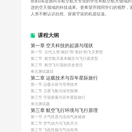
授课目标
是面向非航空航天专业的学生和航空航天领域的
进的空天领域的科技成果。更希望开阔同学们的视野，
人类不断认识自然、探索宇宙的机器征途。
课程大纲
第一章 空天科技的起源与现状
第一节  古代人类“疯狂”而“美好”的飞天梦想
第二节  航空航天基本概念与飞行器类型
第三节  航空飞行器的历史变迁
单元测试题目
第二章 运载技术与百年星际旅行
第一节 运载火箭与导弹技术
第二节 卫星飞船与深空探测
第三节 宇宙探索与百年星际旅行
单元测试题
第三章 航空飞行环境与飞行原理
第一节 大气性质与流动气体规律
第二节 空气动力与飞机升力
第三节 飞机性能与气动布局