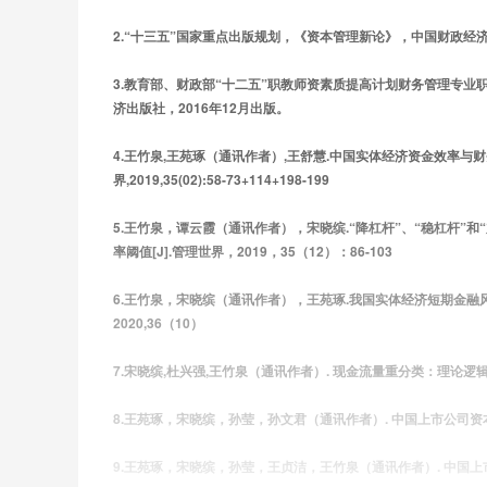
第五章 营运资金需求预测
2.“十三五”国家重点出版规划，《资本管理新论》，中国财政经济出
3.教育部、财政部“十二五”职教师资素质提高计划财务管理专
5.1 营运资金需求界定及需求预测的基本方法
济出版社，2016年12月出版。
5.2 基于要素的营运资金需求预测
4.王竹泉,王苑琢（通讯作者）,王舒慧.中国实体经济资金效率与
界,2019,35(02):58-73+114+198-199
5.3 基于渠道的营运资金需求预测
5.王竹泉，谭云霞（通讯作者），宋晓缤.“降杠杆”、“稳杠杆”
5.4 分行业营运资金需求预测模型
率阈值[J].管理世界，2019，35（12）：86-103
第六章 营运资金与现金流量管理
6.王竹泉，宋晓缤（通讯作者），王苑琢.我国实体经济短期金
2020,36（10）
7.宋晓缤,杜兴强,王竹泉（通讯作者）. 现金流量重分类：理论逻辑、基本框架与
6.1 资金存量与资金流量
6.2 经营活动现金流与营运资金管理
8.王苑琢，宋晓缤，孙莹，孙文君（通讯作者）. 中国上市公司资本效率与财务风
6.3 经营活动现金净流量的分解
9.王苑琢，宋晓缤，孙莹，王贞洁，王竹泉（通讯作者）. 中国上市公司资本效率