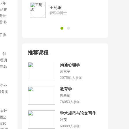
王苑琢
精品在
管理学博士
资金
理”慕
推荐课程
理调
沟通心理学
熟悉
裴秋宇
207561
人参加
教育学
服务实
郭翠菊
76053
人参加
学术规范与论文写作
团公
叶茂
30
60889
人参加