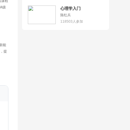
该课程
A级
心理学入门
陈红兵
118503
人参加
，提