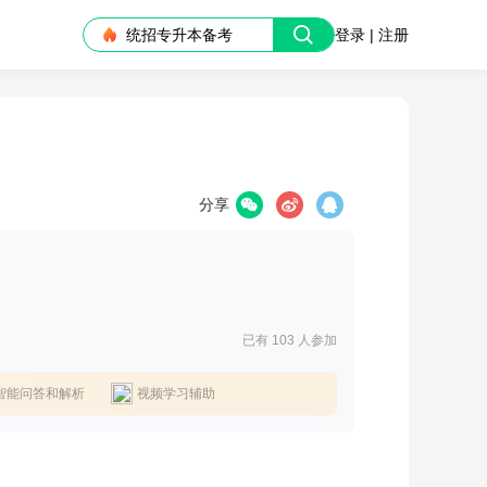
统招专升本备考
登录 | 注册
分享
已有 103
人参加
智能问答和解析
视频学习辅助