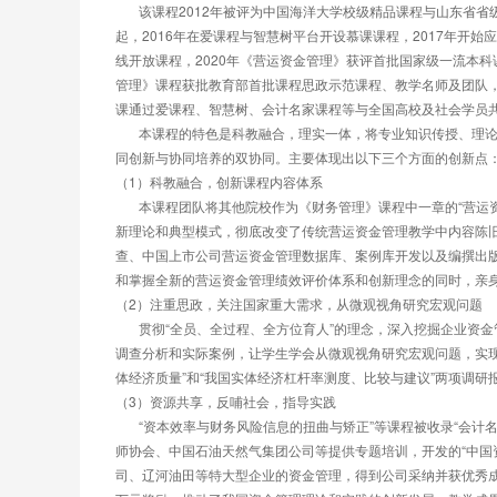
       该课程2012年被评为中国海洋大学校级精品课程与山东省省级精品课程；2013年，《营运资金管理》视频公开课在超星学术视频与社会分享；2017年
起，2016年在爱课程与智慧树平台开设慕课课程，2017年开
线开放课程，2020年《营运资金管理》获评首批国家级一流本科
管理》课程获批教育部首批课程思政示范课程、教学名师及团队，
课通过爱课程、智慧树、会计名家课程等与全国高校及社会学员共享
       本课程的特色是科教融合，理实一体，将专业知识传授、理论创新能力和实践创新能力的培养融为一体，线上、线下、课内、课外有机衔接，实现了协
同创新与协同培养的双协同。主要体现出以下三个方面的创新点
（1）科教融合，创新课程内容体系
       本课程团队将其他院校作为《财务管理》课程中一章的“营运资金管理 ”内容拓展为一门独立课程，讲授国内外营运资金管理的前沿动态、先进理念、创
新理论和典型模式，彻底改变了传统营运资金管理教学中内容陈
查、中国上市公司营运资金管理数据库、案例库开发以及编撰出
和掌握全新的营运资金管理绩效评价体系和创新理念的同时，亲
（2）注重思政，关注国家重大需求，从微观视角研究宏观问题
       贯彻“全员、全过程、全方位育人”的理念，深入挖掘企业资金管理模式与案例所蕴含的思想政治教育元素和德育功能，“不忘初心，牢记使命”，结合企业
调查分析和实际案例，让学生学会从微观视角研究宏观问题，实
体经济质量”和“我国实体经济杠杆率测度、比较与建议”两项调研
（3）资源共享，反哺社会，指导实践
       “资本效率与财务风险信息的扭曲与矫正”等课程被收录“会计名家课程”，应邀为厦门国家会计学院、上海国家会计学院、北京国家会计学院、中国总会计
师协会、中国石油天然气集团公司等提供专题培训，开发的“中国
司、辽河油田等特大型企业的资金管理，得到公司采纳并获优秀成