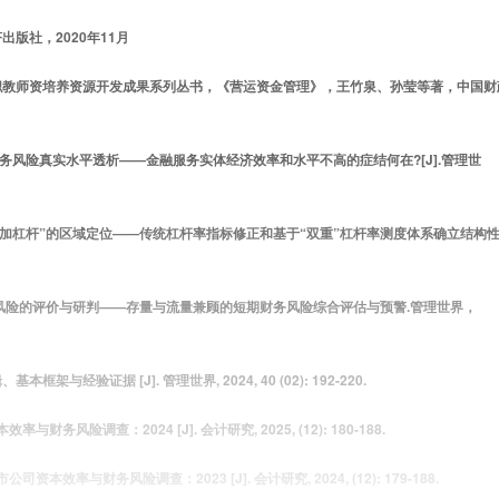
版社，2020年11月
业职教师资培养资源开发成果系列丛书，《营运资金管理》，王竹泉、孙莹等著，中国财
财务风险真实水平透析——金融服务实体经济效率和水平不高的症结何在?[J].管理世
和“加杠杆”的区域定位——传统杠杆率指标修正和基于“双重”杠杆率测度体系确立结构
融风险的评价与研判——存量与流量兼顾的短期财务风险综合评估与预警.管理世界，
经验证据 [J]. 管理世界, 2024, 40 (02): 192-220.
险调查：2024 [J]. 会计研究, 2025, (12): 180-188.
与财务风险调查：2023 [J]. 会计研究, 2024, (12): 179-188.