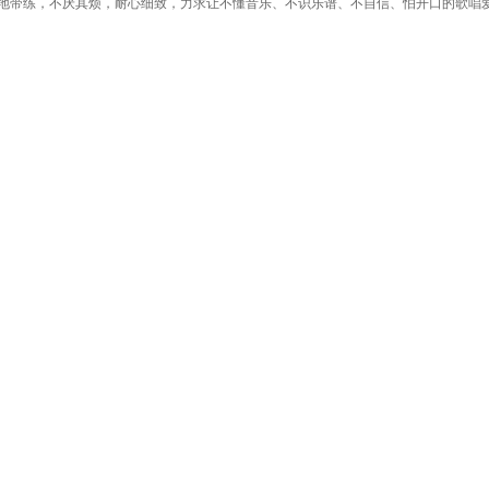
遍地带练，不厌其烦，耐心细致，力求让不懂音乐、不识乐谱、不自信、怕开口的歌唱