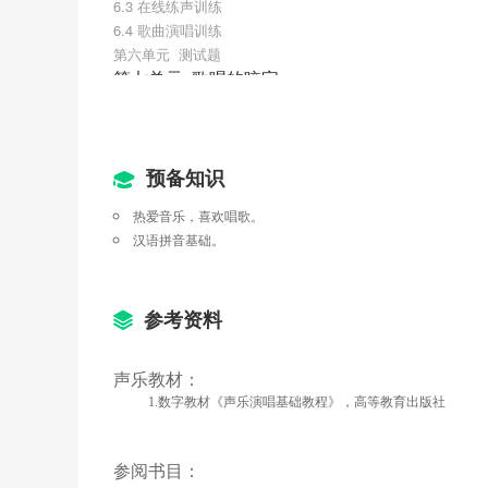
6.3 在线练声训练
6.4 歌曲演唱训练
第六单元  测试题
第七单元  歌唱的咬字
7.1 嗓音基础理论与训练-咬字吐字练习
7.2 歌曲演唱教学《啊，中国的土地》
7.3 在线练声训练
7.4 歌曲演唱训练
预备知识
第七单元  测试题
热爱音乐，喜欢唱歌。
第八单元  歌唱嗓音分类
汉语拼音基础。
8.1 嗓音基础理论与训练-音域拓展练习
8.2 歌曲演唱教学《思乡曲》
8.3 在线练声训练
8.4 歌曲演唱训练
参考资料
第八单元  测试题
声乐教材：
1.数字教材《声乐演唱基础教程》，高等教育出版社
参阅书目：