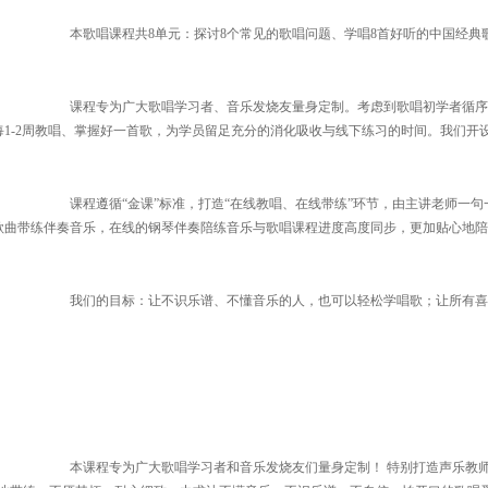
本歌唱课程共8单元：探讨8个常见的歌唱问题、学唱8首好听的中国经典
课程专为广大歌唱学习者、音乐发烧友量身定制。考虑到歌唱初学者循序
1-2周教唱、掌握好一首歌，为学员留足充分的消化吸收与线下练习的时间。我们开
课程遵循“金课”标准，打造“在线教唱、在线带练”环节，由主讲老师一句
歌曲带练伴奏音乐，在线的钢琴伴奏陪练音乐与歌唱课程进度高度同步，更加贴心地陪
我们的目标：让不识乐谱、不懂音乐的人，也可以轻松学唱歌；让所有喜
本课程专为广大歌唱学习者和音乐发烧友们量身定制！ 特别打造声乐教师