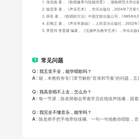
1. 
张兆南
著，《歌唱修养与技能培育》，湖南师范大学出
2. 
2004
7
1
喻宜萱
著，《声乐艺术》，华乐出版社，
年
月第
3. 
1985
6
薛良
著，《歌唱的方法》中国文联出版公司，
年
4. 
2002
石惟正
著，《声乐学基础》，人民音乐出版社，
年
5. 
李晋玮
李晋瑷
编著，《沈湘声乐教学艺术》，华乐出版
常见问题
Q : 我五音不全，能学唱歌吗？
A :
 能，本教程有专门章节解析“音准和节奏”的问题，
Q : 我高音唱不上去，怎么办？
A :
 每一节课，
陈老师都会带着学员在线练声练嗓，跟着
Q : 我完全不懂音乐，能学吗？
A :
 陈老师手把手地带你练嗓、一句一句地教你唱歌，