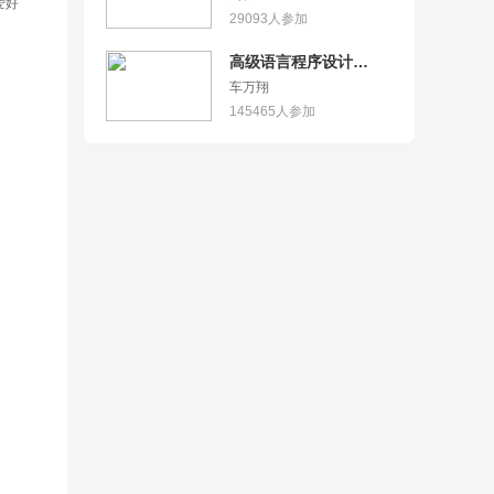
爱好
29093
人参加
高级语言程序设计
（Python）
车万翔
145465
人参加