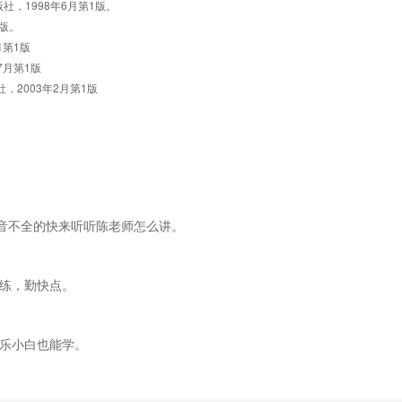
1998
6
1
版社，
年
月第
版。
版。
1
月第
版
7
1
月第
版
2003
2
1
社，
年
月第
版
五音不全的快来听听陈老师怎么讲。
练，勤快点。
音乐小白也能学。