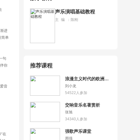
歌
声乐演唱基础教程
主编
：
陈刚
渐进
设简单
一句
推荐课程
伴你
浪漫主义时代的欧洲音
乐
刘小龙
爱音
54522
人参加
交响音乐名著赏析
张旭
34340
人参加
强歌声乐课堂
“在
周强