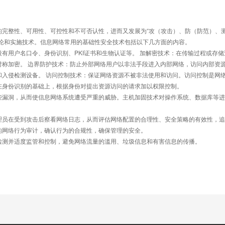
的完整性、可用性、可控性和不可否认性，进而又发展为“攻（攻击）、防（防范）、
理论和实施技术。信息网络常用的基础性安全技术包括以下几方面的内容。
有用户名口令、身份识别、PKI证书和生物认证等。 加解密技术：在传输过程或存储
对称加密。 边界防护技术：防止外部网络用户以非法手段进入内部网络，访问内部资
和入侵检测设备。 访问控制技术：保证网络资源不被非法使用和访问。访问控制是网
在身份识别的基础上，根据身份对提出资源访问的请求加以权限控制。
些漏洞，从而使信息网络系统遭受严重的威胁。主机加固技术对操作系统、数据库等进
理员在受到攻击后察看网络日志，从而评估网络配置的合理性、安全策略的有效性，追
的网络行为审计，确认行为的合规性，确保管理的安全。
检测并适度监管和控制，避免网络流量的滥用、垃圾信息和有害信息的传播。