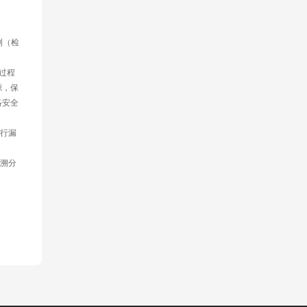
测（检
过程
源，保
络安全
行漏
溯分