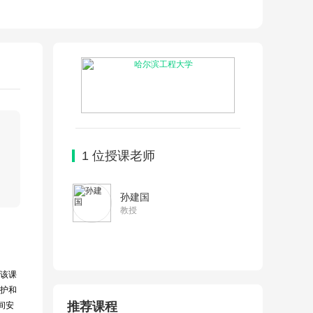
1
位授课老师
孙建国
教授
，该课
护和
间安
推荐课程