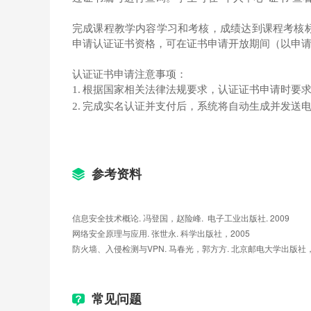
4.1 计算机病毒概述
完成课程教学内容学习和考核，成绩达到课程考核
申请认证证书资格，可在证书申请开放期间（以申
4.2 计算机病毒发展史
认证证书申请注意事项：
4.3 计算机病毒检测与清除
1.
根据国家相关法律法规要求，认证证书申请时要
4.4 计算机病毒防范
2.
完成实名认证并支付后，系统将自动生成并发送
计算机病毒（二）
参考资料
课时目标：
DOS病毒的机理解析和Windows病毒
信息安全技术概论. 冯登国，赵险峰.  电子工业出版社. 2009
5.1 DOS病毒解析（1）
网络安全原理与应用. 张世永. 科学出版社，2005
防火墙、入侵检测与VPN. 马春光，郭方方. 北京邮电大学出版社，
5.2 DOS病毒解析（2）
5.3 DOS病毒解析（3）
常见问题
5.4 DOS病毒解析（4）