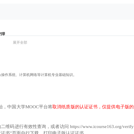
管理
展开全部
备操作系统、计算机网络等计算机专业基础知识。
始，中国大学MOOC平台将
取消纸质版的认证证书，仅提供电子版的
查询，或者访问 https://www.icourse163.org/verif
、防范方法
看证书”页面自行下载、打印电子版认证证书。