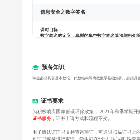
信息安全之数字签名
课时目标：
数字签名的定义，典型的集中数字签名算法与密钥
3.1 散列函数与消息认证码
3.2 MD5算法
预备知识
3.3 MD5的哈希函数
学生必须具备基本数论、代数结构等离散数学基础知识，必须具
3.4 数字签名算法与密钥管理（1）
3.5 数字签名算法与密钥管理（2）
证书要求
为积极响应国家低碳环保政策， 2021年秋季学期开
计算机病毒（一）
证书服务
，证书申请方式和流程不变。
课时目标：
电子版认证证书支持查询验证，可通过扫描证书上的二维码进行有效性
计算机病毒的概述、发展历史以及如何检测与清除
过证书编号进行查询。学生可在“个人中心-证书-查