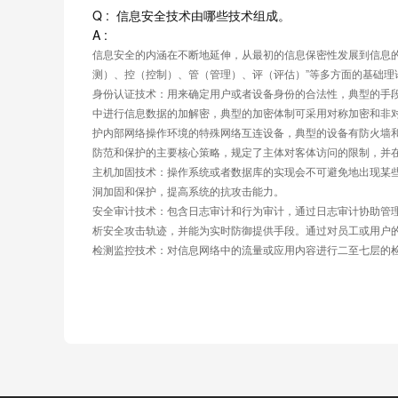
Q :  信息安全技术由哪些技术组成。
5.5 windows病毒介绍（1）
A :
信息安全的内涵在不断地延伸，从最初的信息保密性发展到信息
5.6 windows病毒介绍（2）
测）、控（控制）、管（管理）、评（评估）”等多方面的基础
身份认证技术：用来确定用户或者设备身份的合法性，典型的手段
5.7 windows病毒介绍（3）
中进行信息数据的加解密，典型的加密体制可采用对称加密和非
5.8 windows病毒介绍（4）
护内部网络操作环境的特殊网络互连设备，典型的设备有防火墙
防范和保护的主要核心策略，规定了主体对客体访问的限制，并
主机加固技术：操作系统或者数据库的实现会不可避免地出现某
计算机病毒（三）
洞加固和保护，提高系统的抗攻击能力。
安全审计技术：包含日志审计和行为审计，通过日志审计协助管
析安全攻击轨迹，并能为实时防御提供手段。通过对员工或用户
课时目标：
典型计算机病毒：蠕虫和木马介绍
检测监控技术：对信息网络中的流量或应用内容进行二至七层的
6.1 蠕虫
6.2 木马（1）
6.3 木马（2）