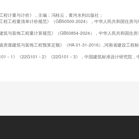
方法――学会应用表格统计门窗洞口的数量和面积。
（过）梁、 构造柱等构件体积的基本公式――学会应
筑工程计量与计价》，主编：冯桂云，黄河水利出版社；
构造柱体积。
GB50500-2024
设工程工程量清单计价规范》（
），中华人民共和国住房与
―主要包括土方工程、桩基工程、砌筑工程、混凝土
程、门窗工程、屋面与防水工程、保温隔热工程、楼
GB50854-2024
屋建筑与装饰工程量计算规范》（
），中华人民共和国住房
工程等各分部分项工程的工程量清单和工程量清单计
HA 01-31-2016
,
南省房屋建筑与装饰工程预算定额》（
）
河南省建设工程标
目及其工程量计算规则、计算公式、各尺寸的取定方法，
101
1
22G101
2
22G101
3
－
》《
－
》《
－
》，中国建筑标准设计研究院，
价项目及其工程量计算规则、计算公式、各尺寸的取定方
分析方法。
工程量计算规范》，正确列出各分部工程的工程量清单项
部分项工程的工程量清单；
额正确列出工程量清单项目所对应的计价项目，计算计
机械使用费、管理费、利润等费用的取费标准，分析
程的工程量清单计价表。
要包括脚手架、混凝土模板及支架、垂直运输、超高施
水及降水等单价措施项目和现场安全文明施工措施费
增加费等总价措施项目的工程量清单和工程量清单计