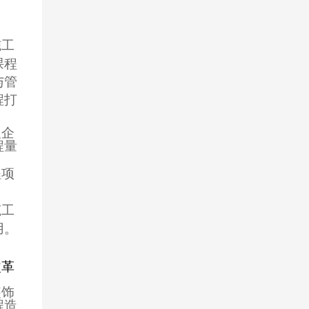
施工
课程
与管
程打
及企
程量
程项
筑工
用。
改革
装饰
程造