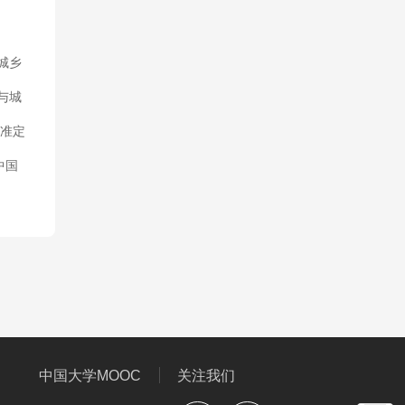
用公
城乡
工
地面
与城
价表
准定
工
中国
法
价项
工程
工
、二
价表
中国大学MOOC
关注我们