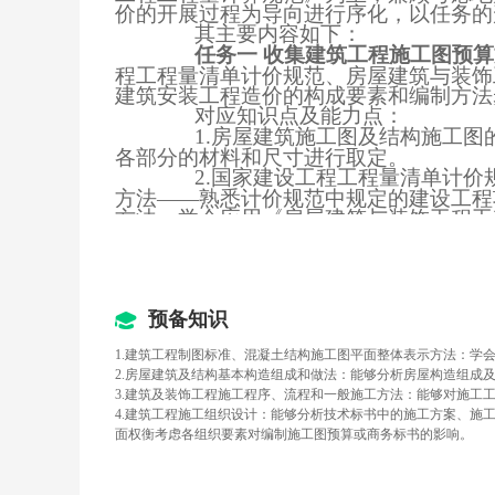
价的开展过程为导向进行序化，以任务的
其主要内容如下：
任务一 收集建筑工程施工图预
程工程量清单计价规范、房屋建筑与装饰
建筑安装工程造价的构成要素和编制方法
对应知识点及能力点：
1.房屋建筑施工图及结构施工
各部分的材料和尺寸进行取定。
2.国家建设工程工程量清单计
方法――熟悉计价规范中规定的建设工程
方法，学会应用《房屋建筑与装饰工程工
方法，计算房屋建筑与装饰工程对应的分
3.河南省预算定额的基本内容
工程的人工费、材料费、机械使用费、管
单价。
4.施工组织设计的主要内容及
预备知识
工组织设计内容，确定需要计算的计价项
1.建筑工程制图标准、混凝土结构施工图平面整体表示方法：学
5.建筑安装工程造价的构成要
2.房屋建筑及结构基本构造组成和做法：能够分析房屋构造组成
相互顺序关系，应用工程造价的编制程序
3.建筑及装饰工程施工程序、流程和一般施工方法：能够对施工
任务二 计算基本基数
——主要包
4.建筑工程施工组织设计：能够分析技术标书中的施工方案、施
（砌体）内的圈（过）梁、 构造柱等构
面权衡考虑各组织要素对编制施工图预算或商务标书的影响。
知识点及相应能力点：
1.基数“三线一面”的内容、计
面”， 学会使用“三线一面”数据计算对