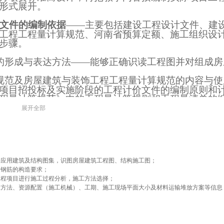
形式展开。
算文件的编制依据
——主要包括建设工程设计文件、建
工程工程量计算规范、河南省预算定额、施工组织设
步骤。
图的形成与表达方法――能够正确识读工程图并对组成房
价规范及房屋建筑与装饰工程工程量计算规范的内容与使
项目招投标及实施阶段的工程计价文件的编制原则和
程量计算规范》中的工程量计算规则和工程量清单的
部分项工程和措施项目的工程量，编制工程量清单。
展开全部
组成及使用方法――能够使用定额查对或换算分析计算分
理费和利润等基准价，进一步分析工程量清单项目的
对编制工程造价的作用――能够根据建设工程施工项目的
目。
会应用建筑及结构图集，识图房屋建筑工程图、结构施工图；
素及编制方法步骤――能够理清建筑装饰工程造价的内容
及钢筋的构造要求；
汇总计算建筑安装饰工程预算造价和结算造价。
工程项目进行施工过程分析，施工方法选择；
括计算“三线一面”、统计门窗洞口面积、计算埋入墙
工方法、资源配置（施工机械）、工期、施工现场平面大小及材料运输堆放方案等信息
件体积。
算方法、应用基数所计算的相关项目――学会计算“三线
应分部分项工程量，从而加快手工编制工程计价文件的速