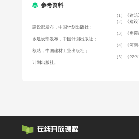
度。
参考资料
2.统计门窗洞口面积的格式与
3.计算埋入墙身（砌体）内的圈
（1）《建
式计算墙身（砌体）内的圈（过）梁、 
（2）《建
任务三计算分部分项工程费
――
建设部发布，中国计划出版社；
程、钢筋工程、金属结构工程、木结构工
（3）《房
工程、墙柱面工程、天棚工程、油漆涂饰
乡建设部发布，中国计划出版社；
的编制方法。
（4）《河
知识点：
额站，中国建材工业出版社；
1.各分部工程的工程量清单项
22G
（5）《
程量清单的编制方法；
计划出版社。
2.各工程量清单项目所对应计
和取费标准，工程量清单项目综合单价的
能力点：
1.应用《房屋建筑与装饰工程
目，计算工程量清单项目工程量，编制分
2. 应用省、地区或企业预算定
目的报价工程量，查取人工费、材料费、
量清单项目的综合单价，编制分部分项工
任务四  计算措施项目费
――主
增加费、大型机械进出场及安拆、施工排
次搬运费、夜间施工增加费、冬雨季施工
的编制方法。
 知识点：