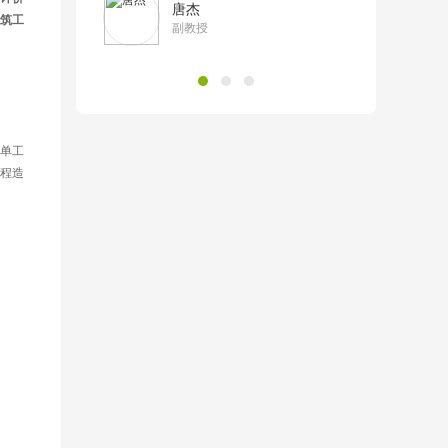
唐杰
筑工
副教授
单工
程造