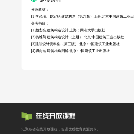
5.3 现浇整体式钢筋混凝土楼梯构造
推荐教材：
[1]李必瑜、魏宏杨
.
建筑构造（第六版）上册
.
北京中国建筑工业出
5.4 踏步和栏杆扶手构造
参考书目：
5.5 室外台阶与坡道
[1]颜宏亮
.
建筑构造设计
.上海：
同济大学出版社
[2]杨维菊
.
建筑构造设计（上册）
.
北京:中国建筑工业出版社
5.6 电梯与自动扶梯
[3]建筑设计资料集（第三版）
.
北京:中国建筑工业出版社
[4]胡向磊.建筑构造图解.北京:中国建筑工业出版社
《建筑构造》（上册）第六章 屋顶
6.1 屋盖的形式和设计要求
6.2 屋顶排水设计
6.3 卷材防水屋面
6.4 涂膜防水屋面
6.5 坡屋顶构造
汇聚各省在线开放课程，促进优质教育资源共享。