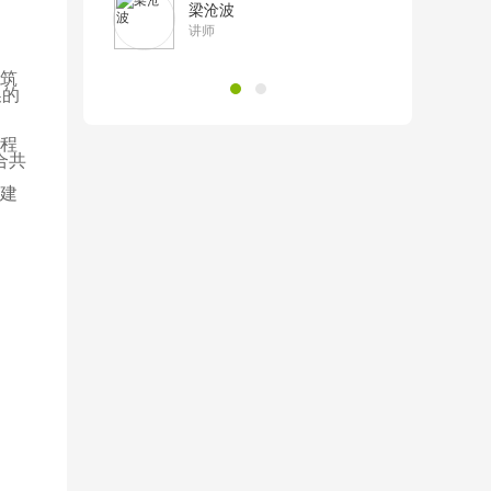
梁沧波
讲师
筑
换的
程
合共
建