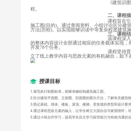
《建筑识图
程。
二、课程描
课程旨在引
施工图
(
目的
)
。通过查阅资料、小组讨论区分建
方法
(
历程
)
。以实现能够识读中等复杂程度建筑施
三、课程结
该课程深入
的整体内容设计全部通过相应的任务载体实现，
开发
78
个任务。
课程坚持育
立了线上教学内容与思政元素的有机融合，如下
授课目标
1.规范执行制图标准，能够准确绘制建筑施工图。                 
2.区分建筑平面图、立面图、剖面图的图示方法，了解有关建筑
3.熟记基础、墙体、楼板、屋顶、楼梯、变形缝的类型和设计要求，在实践中准确
4.通过课程思政元素的融入，让学生树立大国自信与家国情怀，培养社
5.通过小组合作学习，提高学生自主学习探究能力与有效沟通的