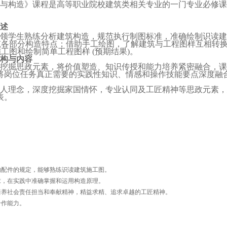
与构造》课程是高等职业院校建筑类相关专业的一门专业必修课
述
领学生熟练分析建筑构造，规范执行制图标准，准确绘制识读建
筑各部分构造特点；借助手工绘图，了解建筑与工程图样互相转
工图和绘制简单工程图样 
(
预期结果
)
。
构与内容
挖掘思政元素，将价值塑造、知识传授和能力培养紧密融合，课
将岗位任务真正需要的实践性知识、情感和操作技能要点深度融
人理念，深度挖掘家国情怀，专业认同及工匠精神等思政元素，
表。
物配件的规定，能够熟练识读建筑施工图。
掌握和运用构造原理。                   
会责任担当和奉献精神，精益求精、追求卓越的工匠精神。          
合作能力。