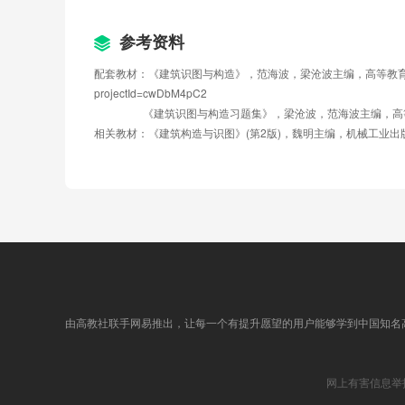
单元八：懂构造识读详图
作业11
参考资料
第十二周
配套教材：《建筑识图与构造》，范海波，梁沧波主编，高等教育出版社，ISBN 978-
单元八：懂构造识读详图
projectId=cwDbM4pC2
作业12
                  《建筑识图与构造习题集》，梁沧波，范海波主编
第十三周
相关教材：《建筑构造与识图》(第2版)，魏明主编，机械工业出版社，ISB
单元八：懂构造识读详图
作业13
第十四周
单元八：懂构造识读详图
单元测验8
作业14
建筑识图与构造 精品观摩课
建筑识图与构造 精品观摩课
建筑识图与构造 精品微课
建筑识图与构造 微课
由高教社联手网易推出，让每一个有提升愿望的用户能够学到中国知名
网上有害信息举