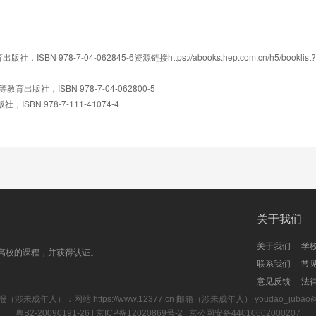
7-04-062845-6资源链接https://abooks.hep.com.cn/h5/booklist?
，高等教育出版社，ISBN 978-7-04-062800-5
N 978-7-111-41074-4
关于我们
关于我们
学
高校的课程，并获得认证。
联系我们
常
意见反馈
法
报（涉未成年人）：网站
https://www.12377.cn
邮箱（涉未成年人） youdao_jubao@rd
粤B2-20090191-26
| 京ICP备12020869号-2 |
京公网安备44010602000207