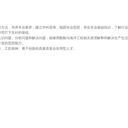
和方法，培养专业素养，建立学科思维，稳固专业思想，夯实专业基础知识，了解行业
研究打下良好的基础。
认识问题、分析问题和解决问题，能够用船舶与海洋工程相关原理解释和解决生产生活
开发的思想能力。
作、工匠精神、勇于创新的高素质复合应用型人才。