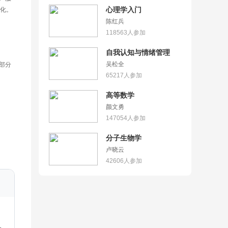
化。
心理学入门
陈红兵
118563
人参加
自我认知与情绪管理
部分
吴松全
65217
人参加
高等数学
颜文勇
147054
人参加
分子生物学
卢晓云
42606
人参加
、