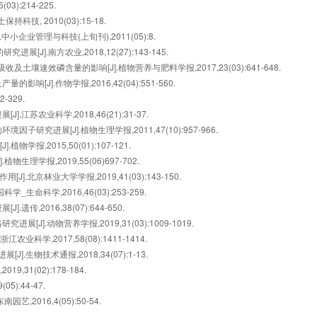
):214-225.
技, 2010(03):15-18.
企业管理与科技(上旬刊),2011(05):8.
J].南方农业,2018,12(27):143-145.
的调节及控制机理，以及其生理意义。重点掌握植物呼吸代谢的途径（糖
土壤速效磷含量的影响[J].植物营养与肥料学报,2017,23(03):641-648.
子传递与氧化磷酸化过程、呼吸作用过程中能量的贮存和利用；熟悉影响
[J].作物学报,2016,42(04):551-560.
粮食贮藏中的应用情况。2、掌握植物的呼吸代谢的途径、呼吸作用的电子
-329.
存和利用。
江苏农业科学,2018,46(21):31-37.
研究进展[J].植物生理学报,2011,47(10):957-966.
学报,2015,50(01):107-121.
生理学报,2019,55(06)697-702.
].北京林业大学学报,2019,41(03):143-150.
生命科学,2016,46(03):253-259.
传,2016,38(07):644-650.
J].动物营养学报,2019,31(03):1009-1019.
科学,2017,58(08):1411-1414.
重点掌握韧皮部装载和卸出的过程及韧皮部运输的机理；熟悉有机物的运
生物技术通报,2018,34(07):1-13.
31(02):178-184.
):44-47.
,2016,4(05):50-54.