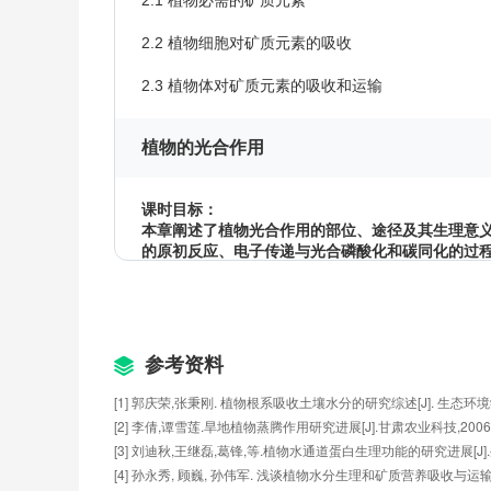
2.1 植物必需的矿质元素
2.2 植物细胞对矿质元素的吸收
2.3 植物体对矿质元素的吸收和运输
植物的光合作用
课时目标：
本章阐述了植物光合作用的部位、途径及其生理意义
的原初反应、电子传递与光合磷酸化和碳同化的过
能的利用以及提高光能利用率的途径。
3.1 叶绿体及其色素
3.2 光合作用过程Ⅰ：光的吸收
参考资料
3.3 光合作用过程II ：电子传递与光合磷酸化
[1] 郭庆荣,张秉刚. 植物根系吸收土壤水分的研究综述[J]. 生态环境学报,19
[2] 李倩,谭雪莲.旱地植物蒸腾作用研究进展[J].甘肃农业科技,2006(10
3.4 光合作用过程III ：碳同化
[3] 刘迪秋,王继磊,葛锋,等.植物水通道蛋白生理功能的研究进展[J].生物学杂
[4] 孙永秀, 顾巍, 孙伟军. 浅谈植物水分生理和矿质营养吸收与运输[J]. 