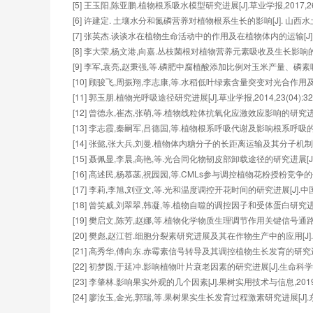
[5] 王玉阳,陈亚鹏.植物根系吸水模型研究进展[J].草业学报,2017,26(03
植物的呼吸作用
[6] 许建定. 土壤水分和氮磷营养对植物根系生长的影响[J]. 山西水土保持科
[7] 张英杰.谈谈水在植物生命活动中的作用及在植物体内的运输[J].中小
课时目标：
[8] 李大荣,杨文港,向嘉.丛枝菌根对植物营养元素吸收及生长影响的研究进展[
本章重点阐述了与呼吸作用相关的概念、呼吸作用
[9] 李军,袁亮,赵秉强,等.磷肥中腐植酸添加比例对玉米产量、磷素吸收及
解、三羧酸循环、戊糖磷酸途径）、呼吸作用的电
[10] 顾骏飞,周振翔,李志康,等.水稻低叶绿素含量突变对光合作用及产量的影响
吸作用的因素以及了解呼吸作用原理在作物栽培和
[11] 郭玉朋.植物光呼吸途径研究进展[J].草业学报,2014,23(04):322
传递与氧化磷酸化过程、呼吸作用过程中能量的贮
[12] 曾德永,崔杰,张萌,等.植物线粒体抗氧化应激效应影响的研究进展[J].
[13] 李志霞,秦嗣军,吕德国,等.植物根系呼吸代谢及影响根系呼吸的环境因子
4.1 呼吸作用的生化途径和影响因素
[14] 张懿,张大兵,刘曼.植物体内糖分子的长距离运输及其分子机制[J].植物
4.2 电子传递与氧化磷酸化
[15] 聂佩显,李晨,高艳,等.光合同化物韧皮部卸载途径的研究进展[J].植物
[16] 高述民,杨慕菡,祝园园,等.CMLs参与调控植物花粉授粉竞争的作用[J
[17] 李莉,李旭,刘亚文,等.光和温度调控开花时间的研究进展[J].中国科学_
植物同化物的运输
[18] 曾笑威,刘翠翠,韩凝,等.植物自噬的调控因子和受体蛋白研究进展[J].遗
[19] 樊启文,陈芳,赵娜,等.植物化学物质生理调节作用关键信号通路研究进展[
[20] 樊彪,赵江哲.细胞分裂素研究进展及其在作物生产中的应用[J].浙江农业
课时目标：
本章介绍了有机物运输的途径和过程。经过学习，
[21] 高秀华,傅向东.赤霉素信号转导及其调控植物生长发育的研究进展[J].
速率以及同化产物的分配规律。
[22] 初梦圆,于延冲.影响植物叶片衰老因素的研究进展[J].生命科学,2019,
[23] 李肇林.影响果实外观的几个因素[J].果树实用技术与信息,2019(05
5.1 同化物的运输
[24] 廖汝玉,金光,郭瑞,等.果树果实生长发育过程激素研究进展[J].东南园艺