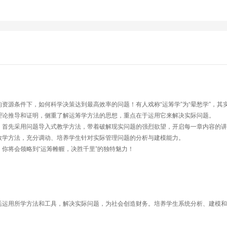
资源条件下，如何科学决策达到最高效率的问题！有人戏称“运筹学”为“晕愁学”，其
理论推导和证明，侧重了解运筹学方法的思想，重点在于运用它来解决实际问题。
：首先采用问题导入式教学方法，带着破解现实问题的强烈欲望，开启每一章内容的讲
教学方法，充分调动、培养学生针对实际管理问题的分析与建模能力。
你将会领略到“运筹帷幄，决胜千里”的独特魅力！
活运用所学方法和工具，解决实际问题，为社会创造财务。培养学生系统分析、建模和