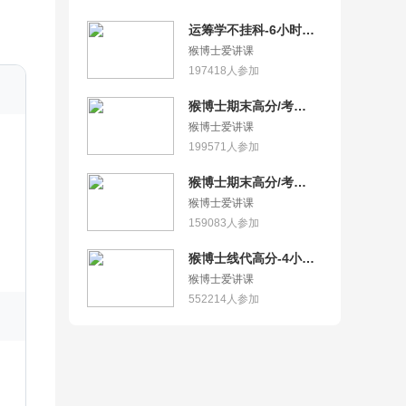
运筹学不挂科-6小时学
完运筹学
猴博士爱讲课
197418
人参加
猴博士期末高分/考
研-20小时精通高数·上
猴博士爱讲课
199571
人参加
猴博士期末高分/考
研-30小时精通高数·下
猴博士爱讲课
159083
人参加
猴博士线代高分-4小时
学完线性代数【2026新
猴博士爱讲课
版】
552214
人参加