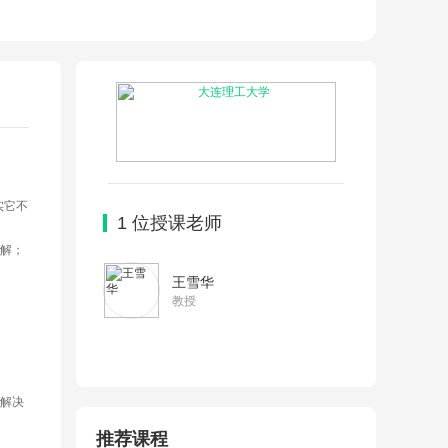
实它不
1
位授课老师
解；
王雪华
教授
解决
推荐课程