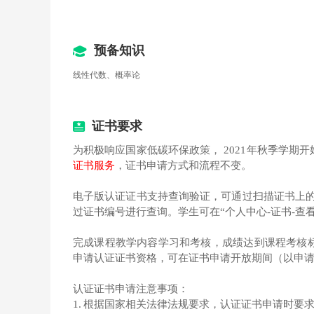
3.4 最短路问题
3.5 最小支撑树问题
预备知识
3.6 最大流问题
线性代数、概率论
3.7 网络的计划评审与优化问题
证书要求
决策与对策
为积极响应国家低碳环保政策， 2021年秋季学期开
证书服务
，证书申请方式和流程不变。
4.1 无概率决策问题
电子版认证证书支持查询验证，可通过扫描证书上的二维码进行有效性
过证书编号进行查询。学生可在“个人中心-证书-查
4.2 有概率决策问题
4.3 具有预知信息的决策分析
完成课程教学内容学习和考核，成绩达到课程考核
申请认证证书资格，可在证书申请开放期间（以申
4.4 对策问题的基本概念
认证证书申请注意事项：
4.5 矩阵对策问题
1.
根据国家相关法律法规要求，认证证书申请时要