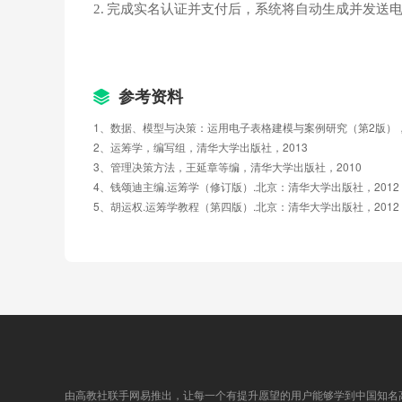
2.
完成实名认证并支付后，系统将自动生成并发送
4.6 二人无限零和对策问题
4.7 二人有限非零和对策问题
4.8 多人对策问题
参考资料
1、数据、模型与决策：运用电子表格建模与案例研究（第2版），
预测与仿真
2、运筹学，编写组，清华大学出版社，2013
3、管理决策方法，王延章等编，清华大学出版社，2010
4、钱颂迪主编.运筹学（修订版）.北京：清华大学出版社，2012
5.1 基本概念及原理
5、胡运权.运筹学教程（第四版）.北京：清华大学出版社，2012
5.2 时间序列预测
5.3 因果关系仿真及预测
5.4 投入产出法
WinQSB软件操作
由高教社联手网易推出，让每一个有提升愿望的用户能够学到中国知名