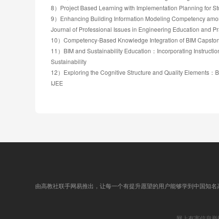
8）Project Based Learning with Implementation Planning for S
第五单元-单元检测
9）Enhancing Building Information Modeling Competency amo
第六章 工程管理信息系统分析
Journal of Professional Issues in Engineering Education and Pr
第一节系统分析概述
10）Competency-Based Knowledge Integration of BIM Capsto
第二节信息系统的详细调查及需求分析
11）BIM and Sustainability Education：Incorporating Instruct
第三节信息系统业务流程分析
Sustainability
第四节信息系统数据流程分析
12）Exploring the Cognitive Structure and Quality Elements：
第五节新系统逻辑模型的构建
IJEE
第六章PPT
第六单元-单元检测
第七章 工程管理信息系统设计
第一节系统设计概述
第二节总体设计
第三节详细设计
第七章PPT
第八章 工程管理信息系统的实施、运行与维护
第一节工程管理信息系统实施
第二节工程管理信息系统运行与维护
由高教社联手网易推出，让每一个有提升愿望的用户能够学到中国知名
第八章PPT
第九章 典型应用
第一节行业信息化应用
网上有害信息举