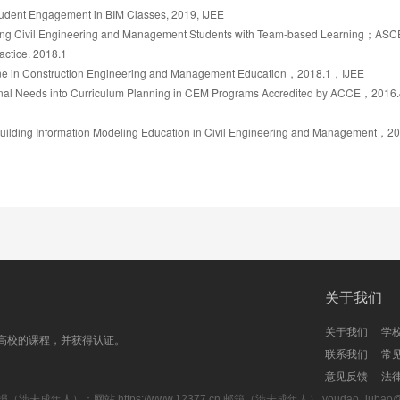
tudent Engagement in BIM Classes, 2019, IJEE
ng Civil Engineering and Management Students with Team-based Learning；ASCE
actice. 2018.1
ne in Construction Engineering and Management Education，2018.1，IJEE
ional Needs into Curriculum Planning in CEM Programs Accredited by ACCE，201
Building Information Modeling Education in Civil Engineering and Management，
关于我们
关于我们
学
高校的课程，并获得认证。
联系我们
常
意见反馈
法
报（涉未成年人）：网站
https://www.12377.cn
邮箱（涉未成年人） youdao_jubao@rd