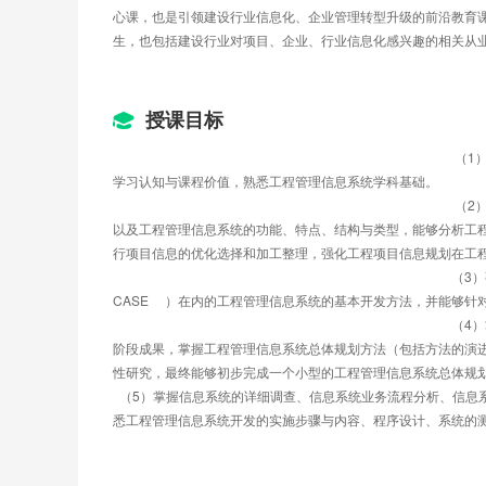
心课，也是引领建设行业信息化、企业管理转型升级的前沿教育
生，也包括建设行业对项目、企业、行业信息化感兴趣的相关从业
授课目标
													 （1）了解工程管理信息系统课程的性质、发展历程以及发展规划，重塑工程管理信息系统课程
学习认知与课程价值，熟悉工程管理信息系统学科基础。
													 （2）掌握建设工程信息概念、编码原则与模型，建设工程信息管理信息需求、收集与过程管理
以及工程管理信息系统的功能、特点、结构与类型，能够分析工
行项目信息的优化选择和加工整理，强化工程项目信息规划在工
													（3）熟悉	结构化生命周期法、原型法、面向对象开发方法、计算机辅助软件工程方法（	
CASE	）在内的工程管理信息系统的基本开发方法，并能
													（4）掌握工程管理信息系统总体规划的概念、意义与特点、内容与步骤、任务与原则、组织与
阶段成果，掌握工程管理信息系统总体规划方法（包括方法的演
性研究，最终能够初步完成一个小型的工程管理信息系统总体规
  （5）掌握信息系统的详细调查、信息系统业务流程分析、信
悉工程管理信息系统开发的实施步骤与内容、程序设计、系统的