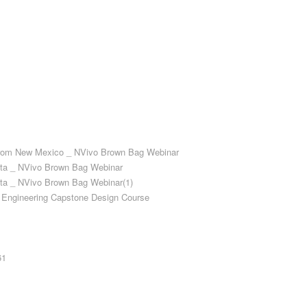
 from New Mexico _ NVivo Brown Bag Webinar
Data _ NVivo Brown Bag Webinar
Data _ NVivo Brown Bag Webinar(1)
ary Engineering Capstone Design Course
61