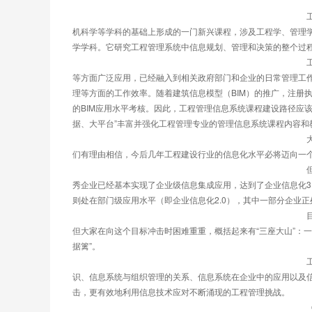
													工程管理信息系统是为了适应现代化管理的需要，在管理科学、系统科学、信息科学和计算
机科学等学科的基础上形成的一门新兴课程，涉及工程学、管理
学学科。它研究工程管理系统中信息规划、管理和决策的整个过
													工程管理信息系统在政府投资工程招投标、工程创优评优、绿色建筑和建筑产业现代化评价
等方面广泛应用，已经融入到相关政府部门和企业的日常管理工
理等方面的工作效率。随着建筑信息模型（BIM）的推广，注册
的BIM应用水平考核。因此，工程管理信息系统课程建设路径应
据、大平台”丰富并强化工程管理专业的管理信息系统课程内容
													大量实地调研结果显示：凡是好的企业都在搞信息化，凡是信息化好的企业都是好企业。我
们有理由相信，今后几年工程建设行业的信息化水平必将迈向一
													但是，客观地说，目前整个工程建设行业的信息化水平还不高，个体差异还比较大，少数优
秀企业已经基本实现了企业级信息集成应用，达到了企业信息化3.
则处在部门级应用水平（即企业信息化2.0），其中一部分企业正
													目前，管理与技术深度融合、信息集成共享已经成为广大工程建设企业信息化追求的目标，
但大家在向这个目标冲击时困难重重，概括起来有“三座大山”：一是
据篱”。
													工程管理信息系统以“信息技术与管理融合”思想为主线，详细介绍了管理信息系统的基本知
识、信息系统与组织管理的关系、信息系统在企业中的应用以及
击，更有效地利用信息技术应对不断涌现的工程管理挑战。
													《工程管理信息系统》既是长安大学为土木工程、工程管理、工程造价等专业开设的专业核