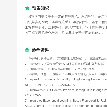
第二章PPT
第二单元-单元检测
预备知识
第三章工程信息管理分析
课程学习需要掌握一定的管理理论、系统理论、信息
第一节信息概念与特点
知识与实习经历。本课程注重面向建设行业、基于工程
第二节建设工程信息概念与模型
工程管理专业、工程造价、房地产管理、物业管理等专
第三节建设工程信息管理
的工程管理信息化学习。具备基本英语书面表达能力。
第四节建设工程管理信息系统的功能与特点
第三章PPT
第三单元-单元检测
第四章工程管理信息系统开发方法
参考资料
第一节概述
1）张静晓，吴涛主编，《工程管理信息系统》，中国建筑工业出
第二节基本开发方法
2）张静晓著，《工程管理专业BIM教育研究：理论框架与实践
第三节开发的项目管理
3）张静晓主编，《BIM管理与应用》，人民交通出版社
第四章PPT
4）张静晓，李慧，王波编著《BIM项目管理规划及应用》，中国
第四单元-单元检测
5）Improving the Innovation Ability of Engineering Students：A
第五章 工程管理信息系统总体规划
STUDIES IN HIGHER EDUCATION, 2019
第一节工程管理信息系统总体规划
6）Improvement of Students’ Problem-Solving Skills through Pr
第二节工程管理信息系统规划的阶段与方法
2019, ECAM
第三节工程管理信息系统规划分类
7）Integrated Experiential Learning–Based Framework to Facil
第四节工程管理信息系统初步调查
ASCE, Journal of Professional Issues in Engineering Education
第五章PPT