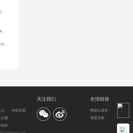
, 
6.4，
2016，
关注我们
友情链接
校云
考研加盟
网易云课堂
见问题
智慧高教
律条款
.netease.com