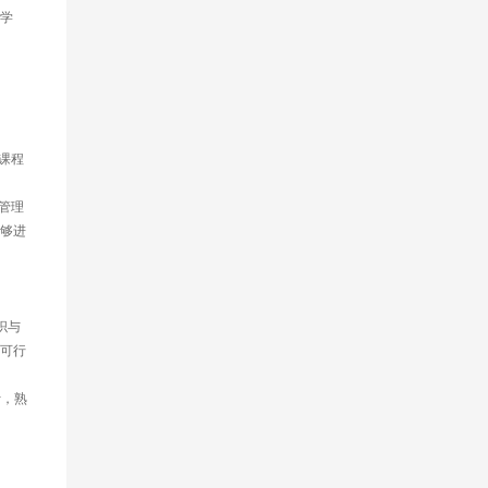
学
够进
可行
计，熟