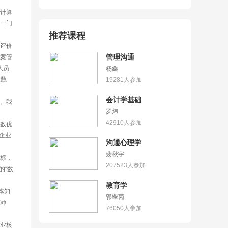
一门
推荐课程
案管
管理沟通
人员
杨鑫
大数
19281
人参加
会计学基础
罗炜
42910
人参加
企业
沟通心理学
裴秋宇
207523
人参加
的“数
教育学
郭翠菊
冲
76050
人参加