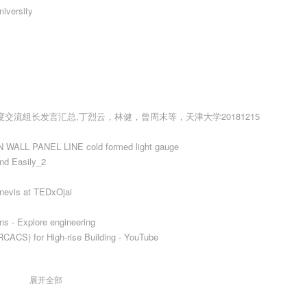
iversity
流组长发言汇总,丁烈云，林健，曾周末等，天津大学20181215
L PANEL LINE cold formed light gauge
and Easily_2
hnevis at TEDxOjai
ons - Explore engineering
ACS) for High-rise Building - YouTube
展开全部