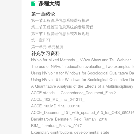
课程大纲
第一章绪论
第一节工程管理信息系统课程概述
第二节工程管理信息系统的发展历程
第三节工程管理信息系统发展规划
第一章PPT
第一单元-单元检测
补充学习资料
NVivo for Mixed Methods _ NVivo Show and Tell Webinar
The use of NVivo in education evaluation_ Two examples
Using NVivo 10 for Windows for Sociological Qualitative 
Using NVivo 10 for Windows for Sociological Qualitative 
A Quantitative Analysis of the Effects of a Multidisciplin
ACCE stands-----Concordance_Document_Final2
ACCE_102_MD_final_041211_
ACCE_103MD_final_080116_
ACCE_Document_101_with_updated_A-3_for_OBS_05031
Bairaktarova_Bernstein_Reid_Ramani_2016
BIM_Literature_Review_2017
Examplary-contributions developmental state