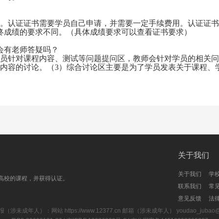
书。认证证书需要学员自己申请，并需要一定手续费用。认证证
终成绩的要求不同。（具体成绩要求可以查看证书要求）
会有老师答疑吗？
学员针对课程内容、测试等问题提问区，教师会针对学员的相关
学内容的讨论。（3）综合讨论区主要是为了学员发表关于课程、
关于我们
关于我们
学
高校的课程，并获得认证。
联系我们
常
意见反馈
法
报（涉未成年人）：网站
https://www.12377.cn
邮箱（涉未成年人） youdao_jubao@rd