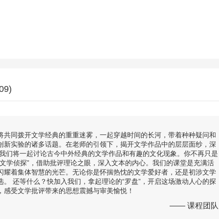
09)
将共同拨开文学经典的重重迷雾，一起穿越时间的长河，带着种种疑问和
创新实验的诸多话题。在老师的引领下，揭开文学作品中的层层面纱，深
，我们将一起讨论古今中外经典的文学作品和有趣的文化现象。你不再只是
“文学侦探”，借助批评理论之眼，深入文本的内心。我们的课堂是充满活
闪耀着集体智慧的光芒。无论你是怀揣热忱的文学爱好者，还是初涉文学
。 还等什么？快加入我们，拿起理论的“罗盘”，开启这场激动人心的探
，感受文学批评带来的思想震撼与审美愉悦！
—— 课程团队