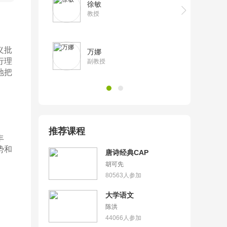
徐敏
教授
义批
万娜
行理
副教授
地把
推荐课程
丰
势和
唐诗经典CAP
胡可先
80563
人参加
大学语文
陈洪
44066
人参加