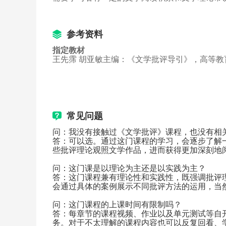
《叙事批评》单元测试
第八讲  性别批评
性别批评1
参考资料
性别批评2
性别批评3
指定教材
第八讲课件及阅读资料
王先霈 胡亚敏主编：《文学批评导引》，高等教
《性别批评》单元作业
《性别批评》单元测试
第九讲  读者生产批评
读者生产批评1
读者生产批评2
常见问题
读者生产批评3
问：我没有接触过《文学批评》课程，也没有相
读者生产批评4
答：可以选。通过这门课程的学习，会逐步了解
第九讲课件及阅读资料
些批评理论观照文学作品，进而获得更加深刻地
《读者生产批评》单元测试
第十讲 文化批评
问：这门课是以理论为主还是以实践为主？
答：这门课程兼有理论性和实践性，既强调批评
文化批评1
会通过具体的案例展示不同批评方法的运用，当
文化批评2
文化批评3
问：这门课程的上课时间有限制吗？
第十讲课件及阅读资料
答：每章节的课程视频、作业以及单元测试等自
务。对于不太理解的课程内容也可以反复回看、
《文化批评》单元测试